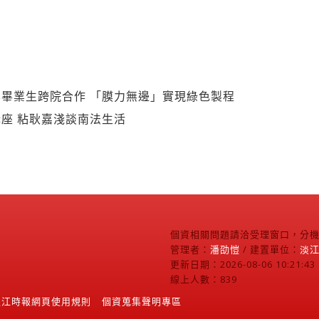
畢業生跨院合作 「膜力無邊」實現綠色製程
座 粘耿嘉淺談南法生活
個資相關問題請洽受理窗口，分機2
管理者：
潘劭愷
/ 建置單位：
淡
更新日期：2026-08-06 10:21:43
線上人數：839
淡江時報網頁使用規則
個資蒐集聲明專區