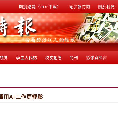
期別總覽（PDF下載）
電子報訂閱
關於我們
視界
學生大代誌
校友動態
特刊
影像資料庫
懂用AI工作更輕鬆