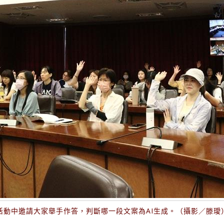
活動中邀請大家舉手作答，判斷哪一段文案為AI生成。（攝影／滕璦