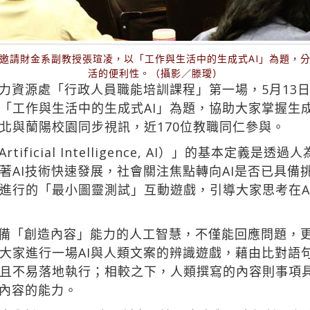
邀請財金系副教授張瑄凌，以「工作與生活中的生成式AI」為題，分
活的便利性。（攝影／滕璦）
力資源處「行政人員職能培訓課程」第一場，5月13日
「工作與生活中的生成式AI」為題，協助大家掌握生成
北與蘭陽校園同步視訊，近170位教職同仁參與。
ficial Intelligence, AI）」的基本定義
著AI技術快速發展，社會關注焦點轉向AI是否已具備
進行的「最小圖靈測試」互動遊戲，引導大家思考在AI
具備「創造內容」能力的人工智慧，不僅能回應問題，
大家進行一場AI與人類文案的辨識遊戲，藉由比對語句
且不易落地執行；相較之下，人類撰寫的內容則事項
成內容的能力。