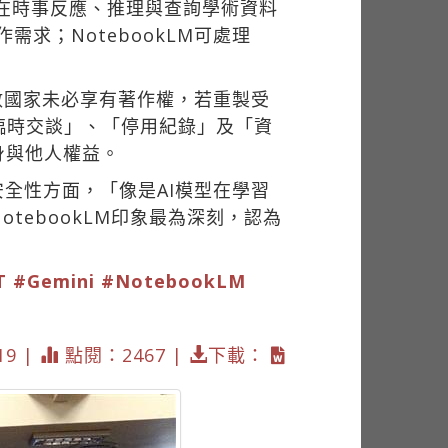
但在時事反應、推理與查詢學術資料
需求；NotebookLM可處理
數國家未必享有著作權，若重製受
臨時交談」、「停用紀錄」及「資
身與他人權益。
全性方面，「像是AI模型在學習
ebookLM印象最為深刻，認為
T
#Gemini
#NotebookLM
19 |
點閱：2467 |
下載：