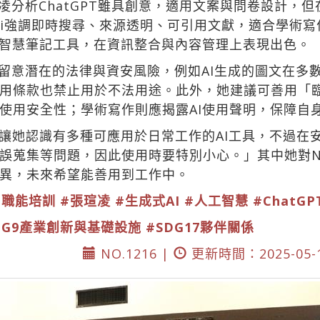
凌分析ChatGPT雖具創意，適用文案與問卷設計，
mini強調即時搜尋、來源透明、可引用文獻，適合學術寫作
的智慧筆記工具，在資訊整合與內容管理上表現出色。
必留意潛在的法律與資安風險，例如AI生成的圖文在多
用條款也禁止用於不法用途。此外，她建議可善用「
使用安全性；學術寫作則應揭露AI使用聲明，保障自
讓她認識有多種可應用於日常工作的AI工具，不過在安
蒐集等問題，因此使用時要特別小心。」其中她對Not
異，未來希望能善用到工作中。
#職能培訓
#張瑄凌
#生成式AI
#人工智慧
#ChatGP
DG9產業創新與基礎設施
#SDG17夥伴關係
NO.1216 |
更新時間：2025-05-