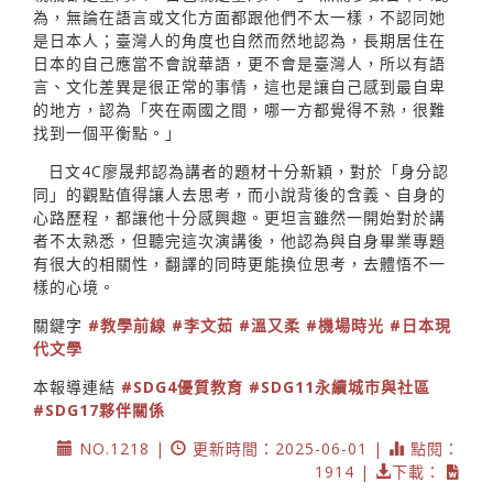
為，無論在語言或文化方面都跟他們不太一樣，不認同她
是日本人；臺灣人的角度也自然而然地認為，長期居住在
日本的自己應當不會說華語，更不會是臺灣人，所以有語
言、文化差異是很正常的事情，這也是讓自己感到最自卑
的地方，認為「夾在兩國之間，哪一方都覺得不熟，很難
找到一個平衡點。」
日文4C廖晟邦認為講者的題材十分新穎，對於「身分認
同」的觀點值得讓人去思考，而小說背後的含義、自身的
心路歷程，都讓他十分感興趣。更坦言雖然一開始對於講
者不太熟悉，但聽完這次演講後，他認為與自身畢業專題
有很大的相關性，翻譯的同時更能換位思考，去體悟不一
樣的心境。
關鍵字
#教學前線
#李文茹
#溫又柔
#機場時光
#日本現
代文學
本報導連結
#SDG4優質教育
#SDG11永續城市與社區
#SDG17夥伴關係
NO.1218 |
更新時間：2025-06-01 |
點閱：
1914 |
下載：