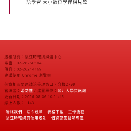
語學習 大小數位學伴相見歡
版權所有：淡江時報與媒體中心
電話：02-26250584
傳真：02-26214169
建議使用 Chrome 瀏覽器
個資相關問題請洽受理窗口，分機2799
管理者：
潘劭愷
/ 建置單位：
淡江大學資訊處
更新日期：2026-08-06 10:21:43
線上人數：1143
聯絡我們
法令規章
表格下載
工作流程
淡江時報網頁使用規則
個資蒐集聲明專區