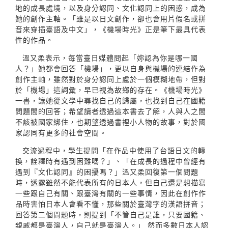
地的成長處境，以及身分認同、文化認同上的困惑，成為
她的創作主軸。「雖是以日文創作，卻也會用片假名或拼
音來穿插臺語及中文」，《機場時光》正是筆下最具代表
性的作品。
溫又柔表示，每當臺日媒體問起「妳認為你是哪一國
人？」她都會回答「機場」，更以自身與機場的連結作為
創作主軸，雖然對於身分認同上處於一個模糊地帶，但對
於「機場」這詞彙，早已視為故鄉的存在。《機場時光》
一書，讓她從文學中尋找自己的歸屬，也找到自己在國籍
問題間的回答；希望讀者透過這本書去了解，人與人之間
不該被國家綁住，也期望透過書裡小人物的故事，對於國
家認同有更多的社會空間。
交流過程中，學生提問「在作品中使用了台語日文的轉
換，詮釋時有遇到困難嗎？」、「在成長的過程中曾經有
遇到『文化認同』的困擾嗎？」溫又柔回復第一個問題
時，透露雖然不能代表所有的日本人，但自己還是想描寫
一些跟自己有關、跟臺灣有關的一些事情，因此在創作作
品時害怕日本人會看不懂，那些關於臺灣字的漢語拼音；
回答第二個問題時，則提到「不管自己是誰，只要國籍、
親戚都是臺灣人，自己就是臺灣人。」 然而多數日本人認