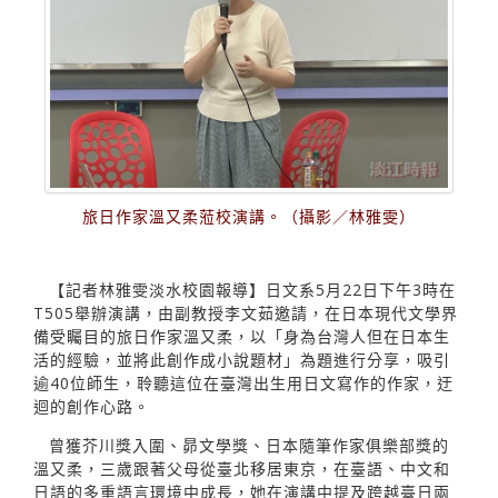
旅日作家溫又柔蒞校演講。（攝影／林雅雯）
【記者林雅雯淡水校園報導】日文系5月22日下午3時在
T505舉辦演講，由副教授李文茹邀請，在日本現代文學界
備受矚目的旅日作家溫又柔，以「身為台灣人但在日本生
活的經驗，並將此創作成小說題材」為題進行分享，吸引
逾40位師生，聆聽這位在臺灣出生用日文寫作的作家，迂
迴的創作心路。
曾獲芥川獎入圍、昴文學獎、日本隨筆作家俱樂部獎的
溫又柔，三歲跟著父母從臺北移居東京，在臺語、中文和
日語的多重語言環境中成長，她在演講中提及跨越臺日兩