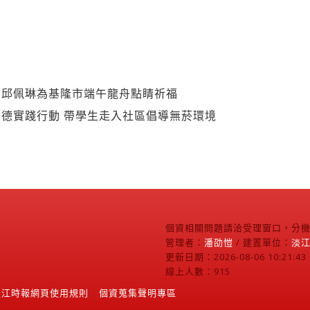
】邱佩琳為基隆市端午龍舟點睛祈福
德實踐行動 帶學生走入社區倡導無菸環境
個資相關問題請洽受理窗口，分機2
管理者：
潘劭愷
/ 建置單位：
淡
更新日期：2026-08-06 10:21:43
線上人數：915
淡江時報網頁使用規則
個資蒐集聲明專區