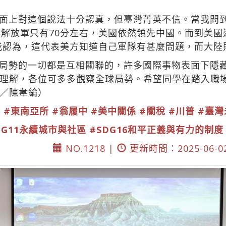
面上對這個說法十分認真，但臺灣菁英不信。當我問到
，解放軍只有70分左右，美國依然領先中國。而到美
。我認為，這代表美方知道自己軍隊有甚麼問題，而大
局勢的一切都是互相關聯的，許多國際事物表面下隱
理解，各位可多多觀察全球局勢。希望同學在踏入職
／陳韋綸）
院
#東南亞所
#翁履中
#美中關係
#關稅
#川普
#臺灣
DG11永續城市與社區
#SDG16和平正義與有力的制度
NO.1218 |
更新時間：2025-06-0