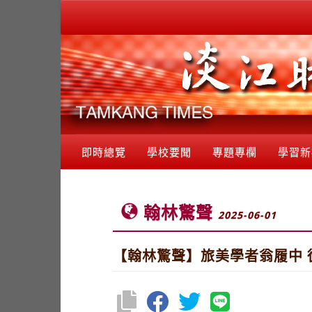
即時總覽
學校要聞
專題專欄
學習新
翰林驚聲
2025-06-01
【翰林驚聲】旅美學者翁履中 