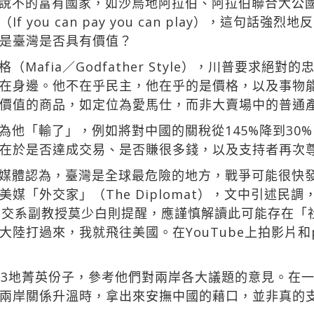
說不的富有國家，如沙烏地阿拉伯、阿拉伯聯合大公
 you can pay you can play），這句話
是臺灣是否具有價值？
Mafia／Godfather Style），川普要求絕
在身邊。他不在乎民主，他在乎的是價格，以及事物
價值的商品，如定位為愛馬仕，而非大賣場中的普通
為他「輸了」，例如將對中國的關稅從145%降到30
在於是否達成交易、是否賺很多錢，以及支持者再次
媒體認為，臺灣是全球最危險的地方，戰爭可能很快
「外交家」（The Diplomat），文中引述民調，
外交系副教授莫少白則提醒，應謹慎解讀此可能存在「
陸打過來，我就飛往美國。在YouTube上拍影片和p
灣3地菁英份子，參考他們對兩岸各大議題的意見。在
兩岸關係升溫時，拿出來安撫中國的藉口，並非真的