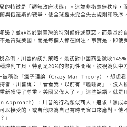
局的特徵是「類無政府狀態」。這並非指毫無秩序，
蘭與俄羅斯的戰爭，使全球雖未完全失去規則和秩序
哪邊？並非基於對臺灣的特別偏好或厭惡，而是基於
不是質疑美國，而是每個人都在關注。事實是，即使
稅為例，川普的談判策略。最初對中國商品徵收145%
一種談判工具，特別是20%的懲罰性關稅，被視為與中
稱為「瘋子理論（Crazy Man Theory），想
持者，川普說：「看看我，以前有『瞌睡喬』，沒人
重新獲得了尊重，美國又偉大了。」這些話語，就是
 Man Approach），川普的行為類似商人，追求「
可以接受的，或者他認為自己有時間窗口來應對。他
？」