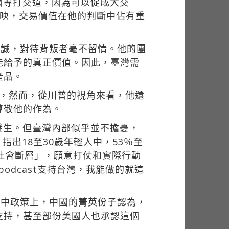
國等打交道，因為可以促成大交
強烈地反映，交易價值在他的判斷中佔有重
對的忠誠，對待背叛者毫不留情。他的團
能給予的真正價值。因此，臺灣需
產品。
%，然而，從川普的視角來看，他還
尊敬他的作為。
發生。但臺灣內部似乎並不擔憂，
指出18至30歲年輕人中，53％至
社會斷層」，願意打仗和實際行動
odcast支持台灣，我能做的就這
一中政策上，中國的菁英份子認為，
支持，甚至部份美國人也承認這個