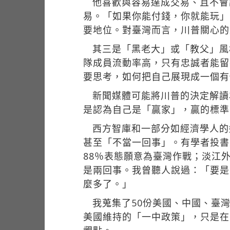
他喜歡與容易達成交易、且不會
易。「如果你能付錢，你就能玩」（If
要地位。對臺灣而言，川普關心的
其三是「黑老大」或「教父」風格（
隊成員流動率高，只有忠誠者能留
要思考，如何把自己展現成一個有
新聞媒體可能將川普的決定解讀
是認為自己是「贏家」，贏的標準
西方智庫和一部分如經濟學人的
甚至「不當一回事」。有學者投書美媒
88％表態願意為臺灣作戰；淡江
是兩回事。我曾聽人說過：「要是大
麼多了。」
我蒐集了50份美國、中國、臺
美國維持的「一中政策」，只是在