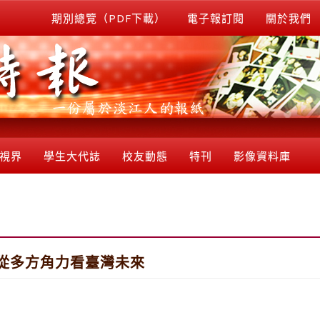
期別總覽（PDF下載）
電子報訂閱
關於我們
視界
學生大代誌
校友動態
特刊
影像資料庫
從多方角力看臺灣未來