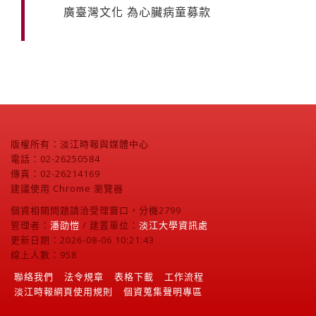
廣臺灣文化 為心臟病童募款
版權所有：淡江時報與媒體中心
電話：02-26250584
傳真：02-26214169
建議使用 Chrome 瀏覽器
個資相關問題請洽受理窗口，分機2799
管理者：
潘劭愷
/ 建置單位：
淡江大學資訊處
更新日期：2026-08-06 10:21:43
線上人數：958
聯絡我們
法令規章
表格下載
工作流程
淡江時報網頁使用規則
個資蒐集聲明專區