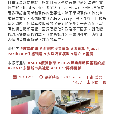
料庫無法輕易複製，指出目前大型語言模型尚無法進行實
地考察（field work）或採訪（interview）。他也強調使
用多種語言思考和寫作的重要性，除了學術寫作，他也嘗
試策展文字、影像論文（Video Essay）等，能從不同視角
切入問題。他以本校收藏的《天氣的詞彙》一書為例，說
明其源自藝術展覽，因氣候變化和政治軍事因素，對改變
的環境提供新的詞彙。《昆蟲媒介》一書則強調，應從非
人類的角度重新審視媒介的本質。
關鍵字
#教學前線
#圖書館
#資傳系
#張惠嵐
#Jussi
Parikka
#生態環境
#大型語言模型
#媒介
#書展
本報導連結
#SDG4優質教育
#SDG9產業創新與基礎設施
#SDG11永續城市與社區
#SDG17夥伴關係
NO.1218 |
更新時間：2025-06-09 |
點閱：
1457 |
下載：