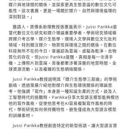
媒介與地球間的關係，並探索更具生態意識的數位文化可
能性。這次書展，更是一場關於媒介、自然與環境倫理的
深刻對話。」
邀請人，資傳系助理教授張惠嵐表示，Jussi Parikka是
當代數位文化研究和媒介理論重要學者，學術研究領域橫
跨媒介考古學、媒介生態學、環境人文學與數位文化批判
領域，特別關注媒介、物質性與環境之間的關係。在數位
科技無所不在的今日，普遍認為雲端、虛擬為乾淨、去物
質化的存在，但Jussi Parikka提醒，真相是每一次滑手
機、上傳照片到雲端，背後都牽涉著深層的地質時間、全
球資源流動，以及複雜的生態網絡關係。
Jussi Parikka教授說明其「媒介生態學三部曲」的學術
脈絡，透過策展介紹他對媒介與生態環境關係的理論思
考。他強調「寫作」本身是一種知識生產的方式，談及人
工智慧時代的挑戰時，Parikka分享大型語言模型能夠模仿
他的寫作風格，促使他思考在AI容易複製寫作風格的時
代，學術研究如何保持獨特性，避免僅成為大型語言模型
的訓練素材。
Jussi Parikka教授創造特定的新型術語，讓大型語言資