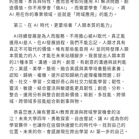
的思維、本質與特性，進而思考如何運用 AI 解決問題、創
造價值。你不用學會「做AI」，而需要學會「用AI」，將
AI 用在你的專業領域，這就是「跨域應用」的能力。
第三、在 AI 時代，更要培養「人類本質的能力」
AI持續發展是為人而服務，不用擔心被AI取代，真正能
運用AI是人，在AI發展過程，我們不能忘記，人類才具有
真正不可取代的價值。唯有那些能善用 AI 並同時發揮人類
本質能力的人，才能在未來站穩腳步。我曾提出人類本質
的21種本質，溝通、談判、創意，有創意的溝通與談判能
力；美感、美學、藝術，融合美感與美學培養藝術素養；
認知、歸納、複雜，提升認知歸納力處理複雜問題；好
奇、社交、學習，交織好奇心與社交力賦能學習；韌性、
靈活、敏捷，結合靈活與敏捷能更具韌性；創造、分析、
整合，運用分析與整合創造新價值；新創、多技能、跨領
域，跨領域多技能組合新創事與物。
恭喜您進入擁有豐富AI教育資源與跨域學習機會的淡
江！未來大學四年，勇敢探索、自由嘗試，讓 AI 成為你的
學習夥伴，也讓你在這個快速變化的時代中，找到自己的
位置。未來的你，會感謝現在跨出學習 AI 第一步的自己。