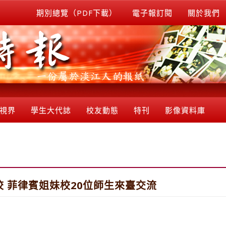
期別總覽（PDF下載）
電子報訂閱
關於我們
視界
學生大代誌
校友動態
特刊
影像資料庫
 菲律賓姐妹校20位師生來臺交流