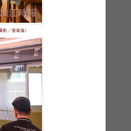
攝影／張瑜倫）