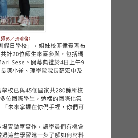
（攝影／張瑜倫）
檢測假日學校」，姐妹校菲律賓瑪布
sity）共計20位師生來臺參與，包括瑪
ari Sese。開幕典禮於4日上午9
校長陳小雀、理學院院長薛宏中及
校已與45個國家共280餘所校
0多位國際學生，這樣的國際化氛
，「未來掌握在你們手裡，你們可
多場實驗室實作，讓學員們有機會
透過這些學習進一步了解如何材料