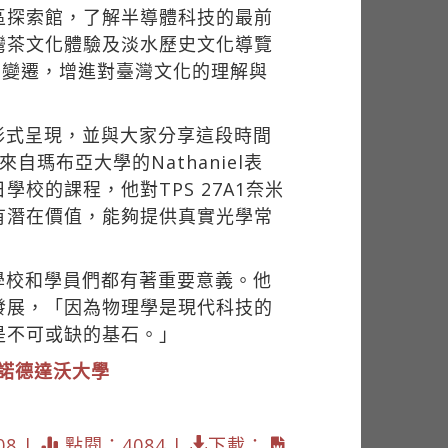
區探索館，了解半導體科技的最前
灣茶文化體驗及淡水歷史文化導覽
的變遷，增進對臺灣文化的理解與
形式呈現，並與大家分享這段時間
瑪布亞大學的Nathaniel表
的課程，他對TPS 27A1奈米
有潛在價值，能夠提供真實光學常
學校和學員們都有著重要意義。他
發展，「因為物理學是現代科技的
是不可或缺的基石。」
諾德達沃大學
08 |
點閱：4084 |
下載：