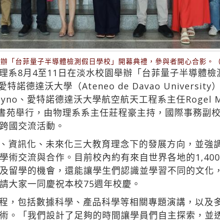
舉辦「台菲量子半導體檢測假日學校」開幕典禮，參與者開心合影。
理系8月4至11日在淡水校園舉辦「台菲量子半導體
）和愛特諾德達沃大學（Ateneo de Davao Univer
ayno、愛特諾德達沃大學航空航天工程系主任Rogel M
特書苑舉行，由物理系系主任莊程豪主持，國際事務副
跨國交流活動。
、資訊化、未來化三大教育理念下的發展方向，並強調學
學術交流與合作。目前校內約有來自世界各地的1,40
及留學的機會，還能讓學生們認識並學習不同的文化
請大家一同慶祝本校75週年校慶。
程，包括數據科學、產品科學等相關專題演講，以及
術。「我們設計了足夠的時間讓學員們自主探索，並