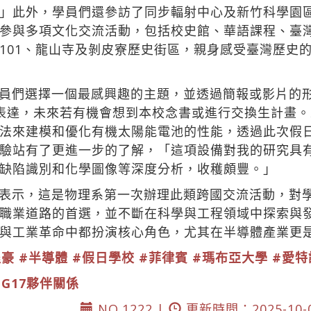
」此外，學員們還參訪了同步輻射中心及新竹科學園
參與多項文化交流活動，包括校史館、華語課程、臺
101、龍山寺及剝皮寮歷史街區，親身感受臺灣歷史
員們選擇一個最感興趣的主題，並透過簡報或影片的
達，未來若有機會想到本校念書或進行交換生計畫。來自
來建模和優化有機太陽能電池的性能，透過此次假日學校
驗站有了更進一步的了解，「這項設備對我的研究具
缺陷識別和化學圖像等深度分析，收穫頗豐。」
表示，這是物理系第一次辦理此類跨國交流活動，對
職業道路的首選，並不斷在科學與工程領域中探索與
與工業革命中都扮演核心角色，尤其在半導體產業更
程豪
#半導體
#假日學校
#菲律賓
#瑪布亞大學
#愛特
DG17夥伴關係
NO.1222 |
更新時間：2025-10-