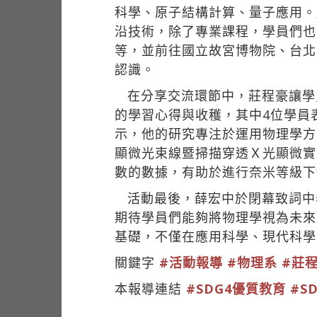
科學、原子結構計算、量子應用。
沿技術，除了專業課程，學員們也
等，並前往國立故宮博物院、台北
認識。
在分享交流環節中，莊程豪讓學
的學習心得與收穫，其中4位學員表
示，他的研究專注於運用物理學方法
顯微光束線暨掃描穿透Ｘ光顯微實
數的數據，有助於進行奈米等級下
活動最後，薛宏中於閉幕致詞中
期待學員們能夠將物理學視為未來
基礎，不僅在應用科學、現代科學
關鍵字
#活動報導
#物理系
#莊
本報導連結
#SDG4優質教育
#S