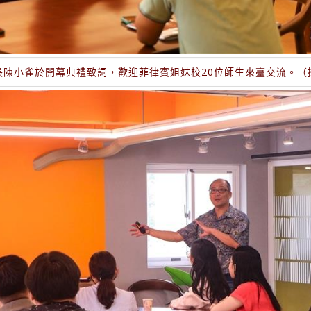
長陳小雀於開幕典禮致詞，歡迎菲律賓姐妹校20位師生來臺交流。（