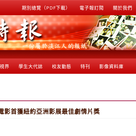
期別總覽（PDF下載）
電子報訂閱
關於我們
視界
學生大代誌
校友動態
特刊
影像資料庫
灣電影首獲紐約亞洲影展最佳劇情片獎