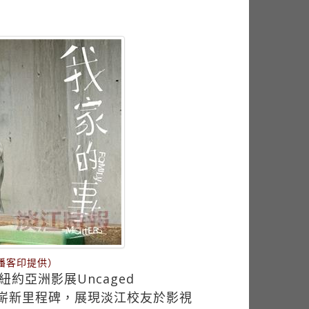
潘客印提供）
亞洲影展Uncaged
下嶄新里程碑，展現淡江校友於影視