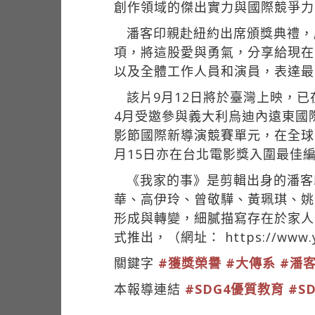
創作領域的傑出實力與國際競爭力
潘客印親赴紐約出席頒獎典禮，
項，將這股愛與勇氣，分享給現在
以及全體工作人員和演員，表達最
該片9月12日將於臺灣上映，已
4月受邀參與義大利烏迪內遠東國際影展（
影節國際新導演競賽單元，在全球4
月15日亦在台北電影獎入圍最佳
《我家的事》是剪輯出身的潘客
華、高伊玲、曾敬驊、黃珮琪、姚
形成與轉變，細膩描寫存在於家人
式推出，（網址：
https://www
關鍵字
#獲獎榮譽
#大傳系
#潘
本報導連結
#SDG4優質教育
#S