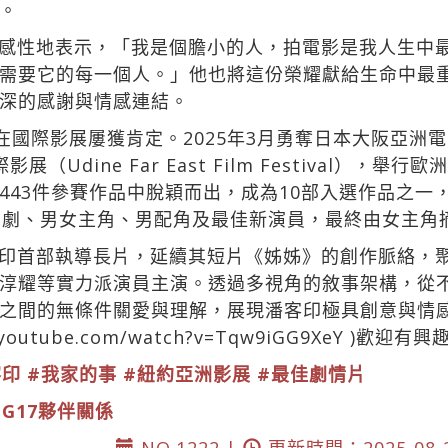
。
感性地表示，「我是個膽小的人，拍電影是我人生中
需要它的每一個人。」他也將這份榮耀獻給生命中最
深的感謝與情感連結。
在國際影展屢獲肯定。2025年3月勇奪日本大阪亞洲
Udine Far East Film Festival），舉
43件參賽作品中脫穎而出，成為10部入選作品之一，
編劇、男女主角、男配角及最佳新演員，最終由女主角
印首部執導長片，延續其短片《姊姊》的創作脈絡，
淳耀等實力派演員主演。透過多視角的敘事架構，從
之間的無條件關愛與理解，展現潘客印極具創意與情
.youtube.com/watch?v=Tqw9iGG9XeY
)歡迎有興
客印
#我家的事
#紐約亞洲影展
#最佳劇情片
DG17夥伴關係