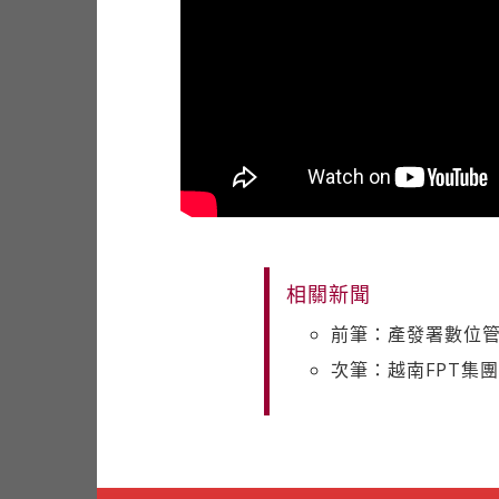
相關新聞
前筆：產發署數位管
次筆：越南FPT集