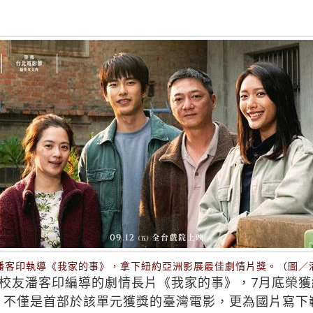
潘客印執導《我家的事》，拿下紐約亞洲影展最佳劇情片獎。（圖／
友潘客印編導的劇情長片《我家的事》，7月底榮獲紐約
情片獎，不僅是首部於該單元獲獎的臺灣電影，更為國片寫