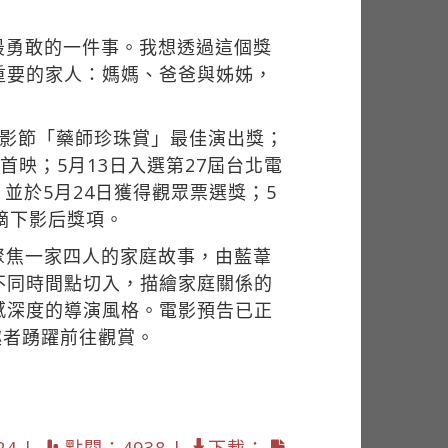
最勇敢的一件事。我想透過這個獎
重要的家人：媽媽、爸爸與姊姊，
電影節「藥師珍珠賞」最佳演出獎；
行歐洲首映；5月13日入選第27屆台北電
並於5月24日獲得觀眾票選獎；5
摘下影后獎項。
聚焦一家四人的家庭故事，由藍葦
不同時間點切入，描繪家庭關係的
感深度的導演風格。電影預告已正
趣者踴躍前往觀賞。