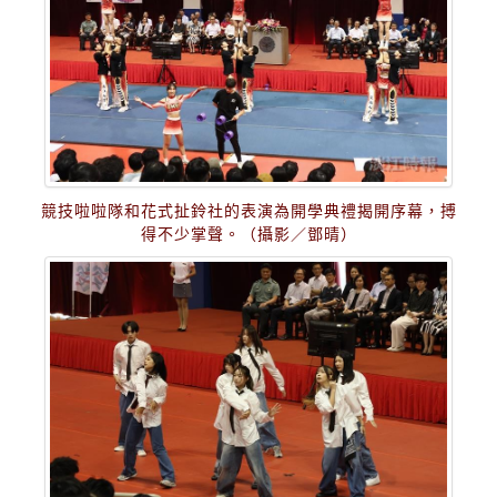
競技啦啦隊和花式扯鈴社的表演為開學典禮揭開序幕，搏
得不少掌聲。（攝影／鄧晴）