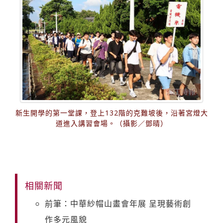
新生開學的第一堂課，登上132階的克難坡後，沿著宮燈大
道進入講習會場。（攝影／鄧晴）
相關新聞
前筆：中華紗帽山畫會年展 呈現藝術創
作多元風貌