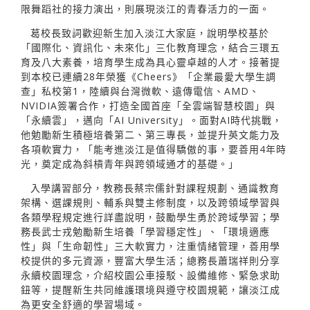
限舞蹈社的接力演出，則展現淡江的青春活力的一面。
葛校長致詞歡迎新生加入淡江大家庭，說明學校基於
「國際化、資訊化、未來化」三化教育理念，結合三環五
育及八大素養，培育學生成為具心靈卓越的人才。接著提
到本校已連續28年榮獲《Cheers》「企業最愛大學生調
查」私校第1，陸續與台灣微軟、遠傳電信、AMD、
NVIDIA簽署合作，打造全國首座「全雲端智慧校園」與
「永續雲」，邁向「AI University」。面對AI時代挑戰，
他勉勵新生積極培養第二、第三專長，並提升英文能力及
各項軟實力，「能考進淡江是值得驕傲的事，要善用4年時
光，奠定成為斜槓青年與跨領域通才的基礎。」
入學講習部分，教務長蔡宗儒針對課程規劃、通識教育
架構、選課規則、輔系與雙主修制度，以及跨領域學習與
各類學程規定進行詳盡說明，鼓勵學生勇於跨域學習；學
務長武士戎勉勵新生培養「學習穩定性」、「環境適應
性」與「生命韌性」三大軟實力，注重情緒管理，善用學
校提供的多元資源，豐富大學生活；總務長蕭瑞祥則分享
永續校園理念，介紹校園公車接駁、設備維修、緊急求助
鈕等，提醒新生共同維護環境與遵守校園規範，讓淡江成
為更安全舒適的學習場域。