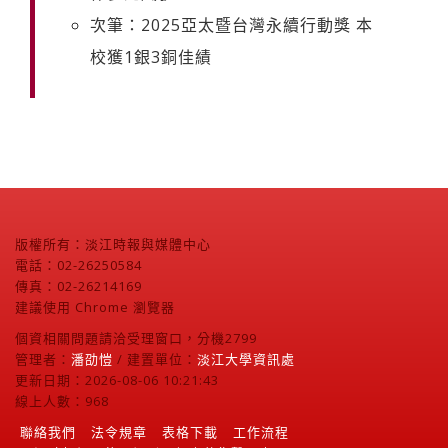
次筆：2025亞太暨台灣永續行動獎 本
校獲1銀3銅佳績
版權所有：淡江時報與媒體中心
電話：02-26250584
傳真：02-26214169
建議使用 Chrome 瀏覽器
個資相關問題請洽受理窗口，分機2799
管理者：
潘劭愷
/ 建置單位：
淡江大學資訊處
更新日期：2026-08-06 10:21:43
線上人數：968
聯絡我們
法令規章
表格下載
工作流程