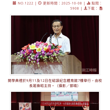
NO.1222 |
更新時間：2025-10-08 |
點閱：
5908 |
下載：
開學典禮於9月11及12日在紹謨紀念體育館7樓舉行，由校
長葛煥昭主持。（攝影／鄧晴）