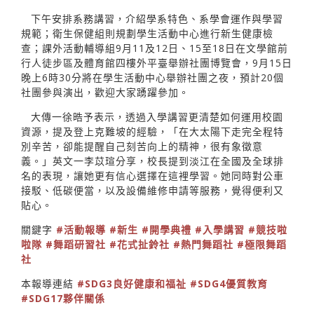
下午安排系務講習，介紹學系特色、系學會運作與學習
規範；衛生保健組則規劃學生活動中心進行新生健康檢
查；課外活動輔導組9月11及12日、15至18日在文學館前
行人徒步區及體育館四樓外平臺舉辦社團博覽會，9月15日
晚上6時30分將在學生活動中心舉辦社團之夜，預計20個
社團參與演出，歡迎大家踴躍參加。
大傳一徐晧予表示，透過入學講習更清楚如何運用校園
資源，提及登上克難坡的經驗，「在大太陽下走完全程特
別辛苦，卻能提醒自己刻苦向上的精神，很有象徵意
義。」英文一李苡瑄分享，校長提到淡江在全國及全球排
名的表現，讓她更有信心選擇在這裡學習。她同時對公車
接駁、低碳便當，以及設備維修申請等服務，覺得便利又
貼心。
關鍵字
#活動報導
#新生
#開學典禮
#入學講習
#競技啦
啦隊
#舞蹈研習社
#花式扯鈴社
#熱門舞蹈社
#極限舞蹈
社
本報導連結
#SDG3良好健康和福祉
#SDG4優質教育
#SDG17夥伴關係