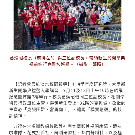
葛煥昭校長（前排左3）與三位副校長，帶領新生於開學典
禮前進行克難坡巡禮。（攝影／鄧晴）
【記者曾晨維淡水校園報導】114學年度研究所、大學部
新生開學典禮暨入學講習，9月11及12日上午10時在紹謨
紀念體育館7樓舉行。校長葛煥昭偕同三位副校長、相關學
術與行政單位主管，帶領新生登上132階的克難坡，象徵師
生齊心「克服困難、奮勇向上」，體現「樸實剛毅」的校
訓精神。
典禮在合唱團教唱校歌與社團宣傳影片揭開序幕，競技
啦啦隊、花式扯鈴社、舞蹈研習社、熱門舞蹈社，以及極