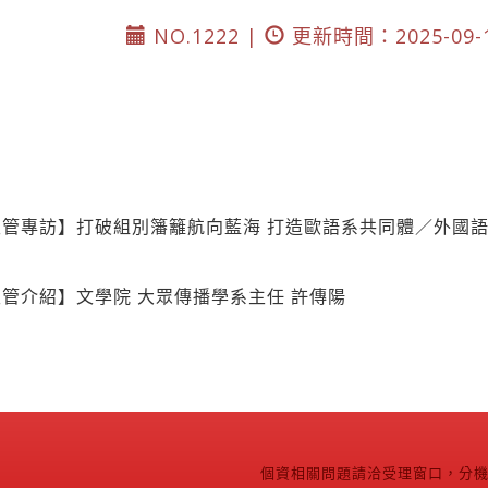
NO.1222 |
更新時間：2025-09-
管專訪】打破組別籓籬航向藍海 打造歐語系共同體／外國語
管介紹】文學院 大眾傳播學系主任 許傳陽
個資相關問題請洽受理窗口，分機2