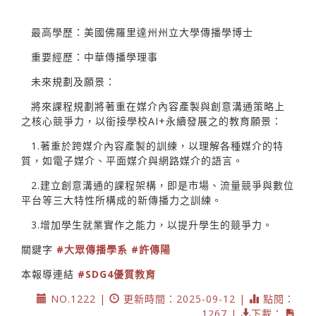
最高學歷：美國佛羅里達州州立大學傳播學博士
重要經歷：中華傳播學理事
未來規劃及願景：
將來課程規劃將著重在媒介內容產製與創意溝通策略上
之核心競爭力，以銜接學校AI+永續發展之的教育願景：
1.著重於跨媒介內容產製的訓練，以理解各種媒介的特
質，如電子媒介、平面媒介與網路媒介的語言。
2.建立創意溝通的課程架構，即是市場、流量競爭與數位
平台等三大特性所構成的新傳播力之訓練。
3.增加學生就業實作之能力，以提升學生的競爭力。
關鍵字
#大眾傳播學系
#許傳陽
本報導連結
#SDG4優質教育
NO.1222 |
更新時間：2025-09-12 |
點閱：
1267 |
下載：