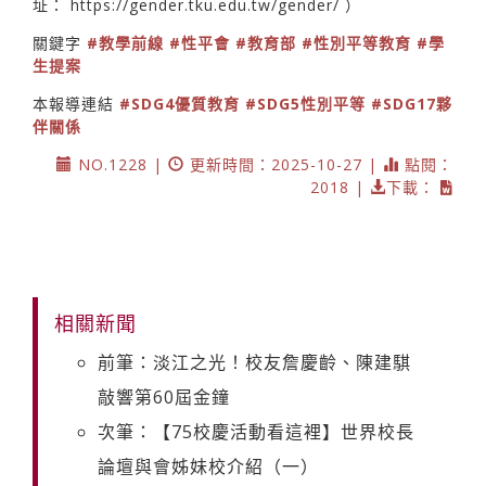
址：
https://gender.tku.edu.tw/gender/
）
關鍵字
#教學前線
#性平會
#教育部
#性別平等教育
#學
生提案
本報導連結
#SDG4優質教育
#SDG5性別平等
#SDG17夥
伴關係
NO.1228 |
更新時間：2025-10-27 |
點閱：
2018 |
下載：
相關新聞
前筆：淡江之光！校友詹慶齡、陳建騏
敲響第60屆金鐘
次筆：【75校慶活動看這裡】世界校長
論壇與會姊妹校介紹（一）