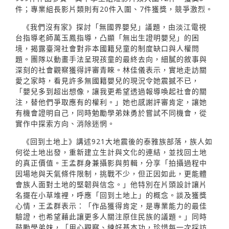
件；專業組長影片類則有20件入圍、7件獲獎，競爭激烈。
《我們沒有家》探討「無國界嬰兒」議題，由淡江電視
台指導老師萬玉鳳指導，凸顯「無出生證明嬰兒」的困
境，揭露臺灣社會對非本國籍兒童的制度缺口與人權問
題。團隊以動畫手法呈現孩童的最終去向，細膩的敘事與
深刻的社會觀察獲得評審青睞。林佳儀表示，實地走訪關
愛之家時，看見許多無國籍嬰兒的現況令她震撼不已，
「嬰兒多到超出想像，讓我更希望透過報導喚起社會的關
注，替他們爭取應有的權利。」她也感謝評審肯定，讓她
有機會證明自己，同時勉勵學弟妹勇於嘗試不同機會，從
實作中探索方向、消除迷惘。
《回到土地上》講述921大地震後的泰雅族部落，族人如
何從土地出發，重新建立生計與文化的連結，並找回土地
的真正價值。王孟群身兼攝影與剪輯，分享「拍攝過程中
因場地與天氣條件限制，挑戰不少，但正因如此，更能體
會族人面對土地的堅韌與信念。」他特別在片頭設計讓片
名擺在小草堆裡，呼應「回到土地上」的概念。談及獲獎
心情，王孟群表示：「作品獲得肯定，是專業能力的最佳
驗證，也希望藉此讓更多人關注原住民族的議題。」同時
鼓勵學弟妹，「用心觀察、練好基本功，珍惜每一次採訪