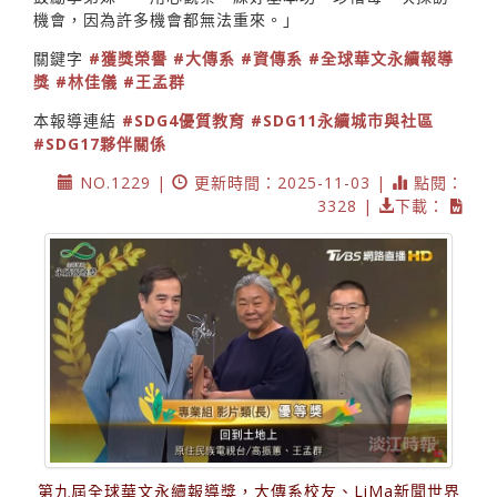
機會，因為許多機會都無法重來。」
關鍵字
#獲獎榮譽
#大傳系
#資傳系
#全球華文永續報導
獎
#林佳儀
#王孟群
本報導連結
#SDG4優質教育
#SDG11永續城市與社區
#SDG17夥伴關係
NO.1229 |
更新時間：2025-11-03 |
點閱：
3328 |
下載：
第九屆全球華文永續報導獎，大傳系校友、LiMa新聞世界