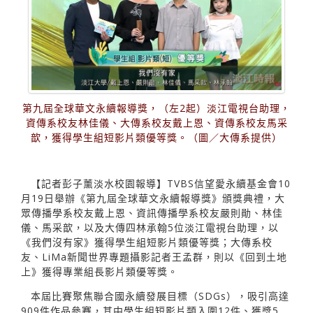
第九屆全球華文永續報導獎，（左2起）淡江電視台助理，
資傳系校友林佳儀、大傳系校友戴上恩、資傳系校友馬采
歆，獲得學生組短影片類優等獎。（圖／大傳系提供）
【記者彭子薰淡水校園報導】TVBS信望愛永續基金會10
月19日舉辦《第九屆全球華文永續報導獎》頒獎典禮，大
眾傳播學系校友戴上恩、資訊傳播學系校友嚴則勛、林佳
儀、馬采歆，以及大傳四林承翰5位淡江電視台助理，以
《我們沒有家》獲得學生組短影片類優等獎；大傳系校
友、LiMa新聞世界專題攝影記者王孟群，則以《回到土地
上》獲得專業組長影片類優等獎。
本屆比賽聚焦聯合國永續發展目標（SDGs），吸引高達
909件作品參賽，其中學生組短影片類入圍12件、獲獎5