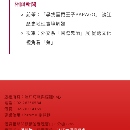
相關新聞
前筆：「尋找蛋捲王子PAPAGO」 淡江
歷史地理實境解謎
次筆：外交系「國際鬼節」展 從跨文化
視角看「鬼」
版權所有：淡江時報與媒體中心
電話：02-26250584
傳真：02-26214169
建議使用 Chrome 瀏覽器
個資相關問題請洽受理窗口，分機2799