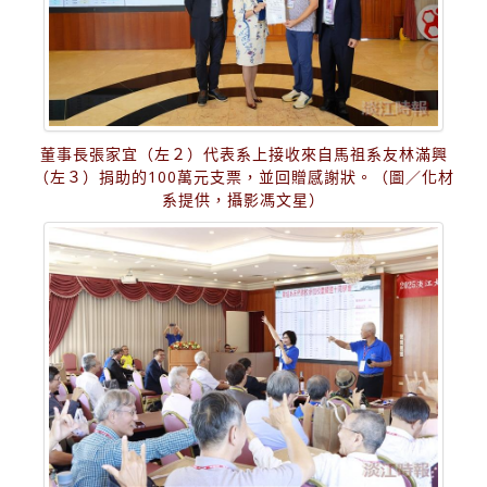
董事長張家宜（左２）代表系上接收來自馬祖系友林滿興
（左３）捐助的100萬元支票，並回贈感謝狀。（圖／化材
系提供，攝影馮文星）