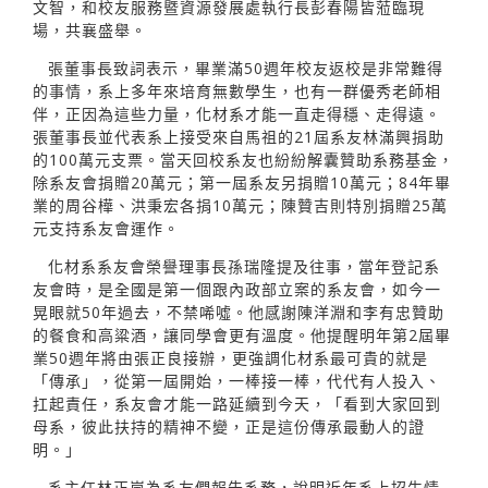
文智，和校友服務暨資源發展處執行長彭春陽皆蒞臨現
場，共襄盛舉。
張董事長致詞表示，畢業滿50週年校友返校是非常難得
的事情，系上多年來培育無數學生，也有一群優秀老師相
伴，正因為這些力量，化材系才能一直走得穩、走得遠。
張董事長並代表系上接受來自馬祖的21屆系友林滿興捐助
的100萬元支票。當天回校系友也紛紛解囊贊助系務基金，
除系友會捐贈20萬元；第一屆系友另捐贈10萬元；84年畢
業的周谷樺、洪秉宏各捐10萬元；陳贊吉則特別捐贈25萬
元支持系友會運作。
化材系系友會榮譽理事長孫瑞隆提及往事，當年登記系
友會時，是全國是第一個跟內政部立案的系友會，如今一
晃眼就50年過去，不禁唏噓。他感謝陳洋淵和李有忠贊助
的餐食和高粱酒，讓同學會更有溫度。他提醒明年第2屆畢
業50週年將由張正良接辦，更強調化材系最可貴的就是
「傳承」，從第一屆開始，一棒接一棒，代代有人投入、
扛起責任，系友會才能一路延續到今天，「看到大家回到
母系，彼此扶持的精神不變，正是這份傳承最動人的證
明。」
系主任林正嵐為系友們報告系務，說明近年系上招生情