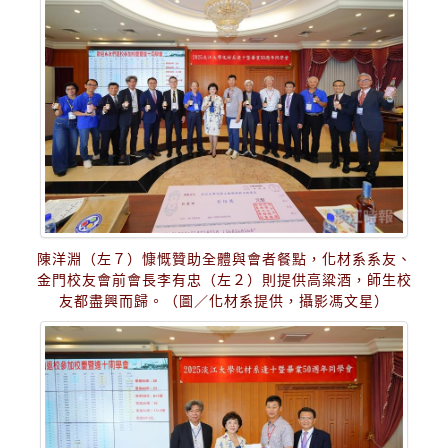
陳洋淵（左７）慷慨贊助全體與會者餐點，化材系系友、
金門校友會前會長李有忠（左２）則提供高粱酒，師生校
友都盡興而歸。（圖／化材系提供，攝影馮文星）