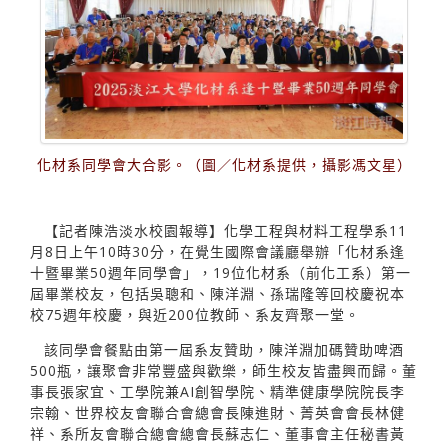
化材系同學會大合影。（圖／化材系提供，攝影馮文星）
【記者陳浩淡水校園報導】化學工程與材料工程學系11
月8日上午10時30分，在覺生國際會議廳舉辦「化材系逢
十暨畢業50週年同學會」，19位化材系（前化工系）第一
屆畢業校友，包括吳聰和、陳洋淵、孫瑞隆等回校慶祝本
校75週年校慶，與近200位教師、系友齊聚一堂。
該同學會餐點由第一屆系友贊助，陳洋淵加碼贊助啤酒
500瓶，讓聚會非常豐盛與歡樂，師生校友皆盡興而歸。董
事長張家宜、工學院兼AI創智學院、精準健康學院院長李
宗翰、世界校友會聯合會總會長陳進財、菁英會會長林健
祥、系所友會聯合總會總會長蘇志仁、董事會主任秘書黃