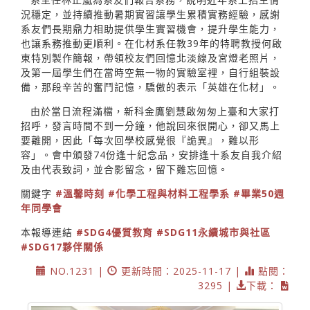
況穩定，並持續推動暑期實習讓學生累積實務經驗，感謝
系友們長期鼎力相助提供學生實習機會，提升學生能力，
也讓系務推動更順利。在化材系任教39年的特聘教授何啟
東特別製作簡報，帶領校友們回憶北淡線及宮燈老照片，
及第一屆學生們在當時空無一物的實驗室裡，自行組裝設
備，那段辛苦的奮鬥記憶，驕傲的表示「英雄在化材」。
由於當日流程滿檔，新科金鷹劉慧啟匆匆上臺和大家打
招呼，發言時間不到一分鐘，他說回來很開心，卻又馬上
要離開，因此「每次回學校感覺很『詭異』，難以形
容」。會中頒發74份逢十紀念品，安排逢十系友自我介紹
及由代表致詞，並合影留念，留下難忘回憶。
關鍵字
#溫馨時刻
#化學工程與材料工程學系
#畢業50週
年同學會
本報導連結
#SDG4優質教育
#SDG11永續城市與社區
#SDG17夥伴關係
NO.1231 |
更新時間：2025-11-17 |
點閱：
3295 |
下載：