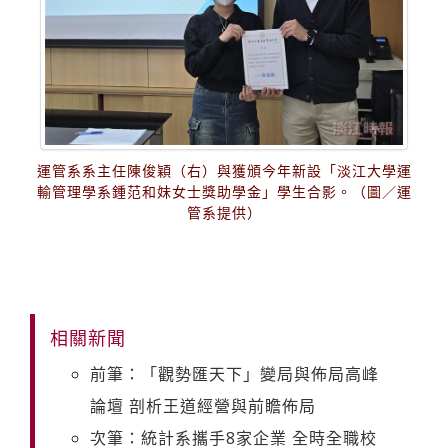
運管系系主任陳俊穎（右）與獲頒今年新設「淡江大學運
輸管理學系鍾范和妹女士獎助學金」學生合影。（圖／運
管系提供）
相關新聞
前筆：「觀勢匯天下」變局與佈局高峰
論壇 剖析王道經營與前瞻佈局
次筆：統計系攜手8家企業 全時全職校