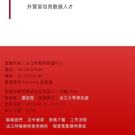
外實習培育數據人才
版權所有：淡江時報與媒體中心
電話：02-26250584
傳真：02-26214169
建議使用 Chrome 瀏覽器
個資相關問題請洽受理窗口，分機2799
管理者：
潘劭愷
/ 建置單位：
淡江大學資訊處
更新日期：2026-08-05 11:27:17
線上人數：1206
聯絡我們
法令規章
表格下載
工作流程
淡江時報網頁使用規則
個資蒐集聲明專區