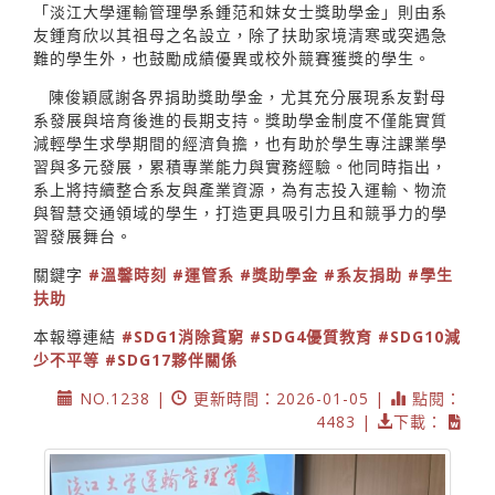
「淡江大學運輸管理學系鍾范和妹女士獎助學金」則由系
友鍾育欣以其祖母之名設立，除了扶助家境清寒或突遇急
難的學生外，也鼓勵成績優異或校外競賽獲獎的學生。
陳俊穎感謝各界捐助獎助學金，尤其充分展現系友對母
系發展與培育後進的長期支持。獎助學金制度不僅能實質
減輕學生求學期間的經濟負擔，也有助於學生專注課業學
習與多元發展，累積專業能力與實務經驗。他同時指出，
系上將持續整合系友與產業資源，為有志投入運輸、物流
與智慧交通領域的學生，打造更具吸引力且和競爭力的學
習發展舞台。
關鍵字
#溫馨時刻
#運管系
#獎助學金
#系友捐助
#學生
扶助
本報導連結
#SDG1消除貧窮
#SDG4優質教育
#SDG10減
少不平等
#SDG17夥伴關係
NO.1238 |
更新時間：2026-01-05 |
點閱：
4483 |
下載：