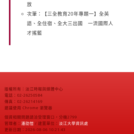
放
次筆：【三全教育20年專題一】全英
語、全住宿、全大三出國 一流國際人
才搖籃
版權所有：淡江時報與媒體中心
電話：02-26250584
傳真：02-26214169
建議使用 Chrome 瀏覽器
個資相關問題請洽受理窗口，分機2799
管理者：
潘劭愷
/ 建置單位：
淡江大學資訊處
更新日期：2026-08-06 10:21:43