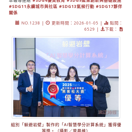
本報導連結
#SDG4優質教育
#SDG9產業創新與基礎設施
#SDG11永續城市與社區
#SDG13氣候行動
#SDG17夥伴
關係
NO.1238 |
更新時間：2026-01-05 |
點閱：
6529 |
下載：
組別「躲避岩壁」製作的「AI智慧學分計算系統」獲得優
等獎。（攝影／曾晨維）