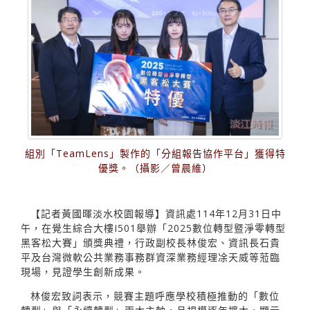
組別「TeamLens」製作的「分組報告協作平台」獲得特
優獎。（攝影／曾晨維）
【記者黃國暉淡水校園報導】資訊處114年12月31日中
午，在覺生綜合大樓I501舉辦「2025數位轉型暨淨零轉型
黑客松大賽」頒獎典禮，行政副校長林俊宏、資訊長石貴
平及台灣微軟公共業務事務群資深業務經理凃天威等蒞臨
現場，見證學生創新成果。
林俊宏致詞表示，競賽主題呼應學校積極推動的「數位