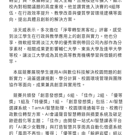
轉型」與「永續轉型」兩大主軸，且規模逐年擴大，顯示
校內對相關議題的高度重視。他並讚賞進入決賽的4組隊
伍，在行政效率提升、教學改善與優質學習環境建構等面
向，提出具體且創新的解決方案。
凃天威表示，多次擔任「淨零轉型黑客松」評審，感受
到淡江學生在行政與教學應用上的創意與實力。他也分
享，微軟經常將淡江大學的優秀案例帶回公司內部作為分
享素材，相關成果更影響輔仁大學、東吳大學及逢甲大學
等校，讓淡江大學成為其他高等教育機構學習與借鏡的標
竿。
本屆競賽展現學生運用AI與數位科技解決校園問題的創
新實力，涵蓋選課規劃、學分計算、校園環境管理與團隊
協作等面向，成果兼具創意與實用性。
競賽共頒發「創意發想獎」6組、「佳作」2組、「優等
獎」1組及「特優獎」1組。「創意發想獎」包括：AI智慧
選課系統、TamAI智慧助理、校園環境通報平台、校務行
政數位轉型方案、AI會議聲音智慧轉錄與摘要系統及碳足
跡遊戲化等主題；「佳作」由開發一站式AI智慧課表平台
的「AI美少女戰隊」與打造智慧共享雨具自動化借還系統
的「風雨不再怕」獲得；「優等獎」由「躲避岩壁」組以