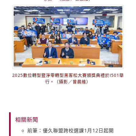
2025數位轉型暨淨零轉型黑客松大賽頒獎典禮於I501舉
行。（攝影／曾晨維）
相關新聞
前筆：優久聯盟跨校選課1月12日起開