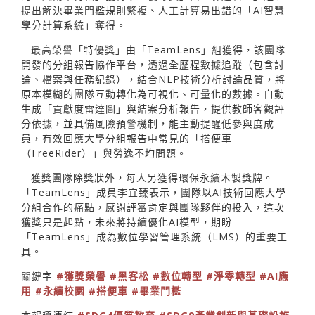
提出解決畢業門檻規則繁複、人工計算易出錯的「AI智慧
學分計算系統」奪得。
最高榮譽「特優獎」由「TeamLens」組獲得，該團隊
開發的分組報告協作平台，透過全歷程數據追蹤（包含討
論、檔案與任務紀錄），結合NLP技術分析討論品質，將
原本模糊的團隊互動轉化為可視化、可量化的數據。自動
生成「貢獻度雷達圖」與結案分析報告，提供教師客觀評
分依據，並具備風險預警機制，能主動提醒低參與度成
員，有效回應大學分組報告中常見的「搭便車
（FreeRider）」與勞逸不均問題。
獲獎團隊除獎狀外，每人另獲得環保永續木製獎牌。
「TeamLens」成員李宜臻表示，團隊以AI技術回應大學
分組合作的痛點，感謝評審肯定與團隊夥伴的投入，這次
獲獎只是起點，未來將持續優化AI模型，期盼
「TeamLens」成為數位學習管理系統（LMS）的重要工
具。
關鍵字
#獲獎榮譽
#黑客松
#數位轉型
#淨零轉型
#AI應
用
#永續校園
#搭便車
#畢業門檻