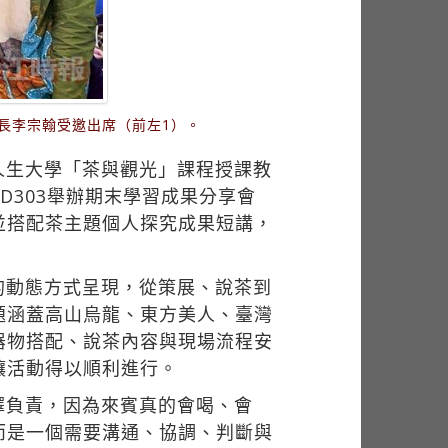
長李宗翰受邀出席（前左1）。
人生大學「茶與觀光」課程授課教
D303舉辦期末學習成果分享會
並搭配茶主題個人探究成果短講，
的動態方式呈現，從策展、說茶到
題涵蓋高山烏龍、東方美人、臺灣
器物搭配、說茶內容與現場流程安
讓活動得以順利進行。
擇負責，因為來賓真的會喝、會
而是一個需要溝通、協調、判斷與