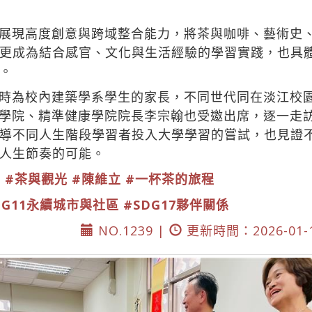
展現高度創意與跨域整合能力，將茶與咖啡、藝術史
更成為結合感官、文化與生活經驗的學習實踐，也具
。
時為校內建築學系學生的家長，不同世代同在淡江校
智學院、精準健康學院院長李宗翰也受邀出席，逐一走
導不同人生階段學習者投入大學學習的嘗試，也見證
人生節奏的可能。
學
#茶與觀光
#陳維立
#一杯茶的旅程
DG11永續城市與社區
#SDG17夥伴關係
NO.1239 |
更新時間：2026-01-