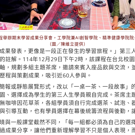
程舉辦期末學習成果分享會，工學院兼AI創智學院、精準健康學院院
（圖／陳維立提供）
成果發表，更像是一段正在發生的學習旅程。」第三
註解。114年12月29日下午2時，該課程在台北校園
軸，規劃多組主題茶席，邀請來賓入座品飲與交流，
歷程與策劃成果，吸引近60人參與。
簡報或靜態展覽形式，改以「一桌一茶、一段故事」
園、選擇成為學生的第三人生學員親自完成。茶席主
無咖啡因花草茶，各組學員須自行完成選茶、試泡、
與引導互動，也有學員選擇在幕後統籌流程與後勤，
境與一般課堂截然不同，「每一組都必須為自己的選
過成果分享，讓他們重新理解學習不只是個人表現，