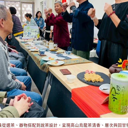
員從選茶、器物搭配到說茶設計，呈現高山烏龍茶清香、層次與回甘