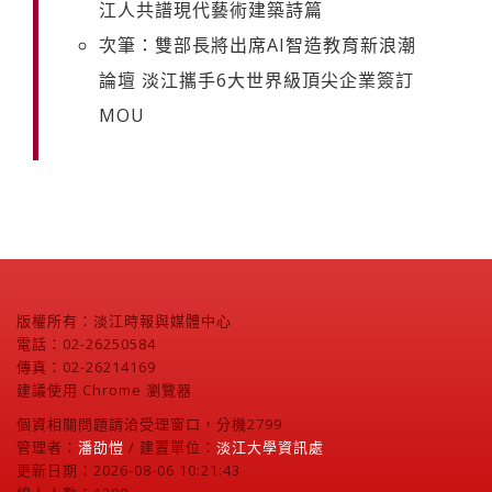
江人共譜現代藝術建築詩篇
次筆：雙部長將出席AI智造教育新浪潮
論壇 淡江攜手6大世界級頂尖企業簽訂
MOU
版權所有：淡江時報與媒體中心
電話：02-26250584
傳真：02-26214169
建議使用 Chrome 瀏覽器
個資相關問題請洽受理窗口，分機2799
管理者：
潘劭愷
/ 建置單位：
淡江大學資訊處
更新日期：2026-08-06 10:21:43