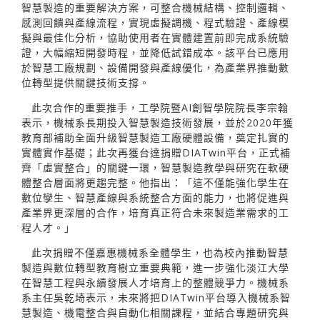
智慧製造的重要解決方案，可整合機械結構、控制邏輯、
感測回饋與產線流程，實現虛擬調機、程式驗證、產線模
擬與最佳化分析，協助使用者在實體建置前即完成系統驗
證，大幅縮短開發時程，並降低試錯成本。該平台已應用
於智慧工廠規劃、設備開發與產線優化，為產業界推動數
位轉型提供關鍵技術支撐。
此次合作的重要推手，工學院暨AI創智學院院長李宗翰
表示，機械系長期投入智慧製造技術發展，並於2020年獲
教育部補助全面升級智慧製造工廠硬體設備，奠定扎實的
實體實作基礎；此次再獲台達捐贈DIATwin平台，正式補
齊「虛實整合」的關鍵一環，智慧製造教學與研究在軟硬
體整合層面將更趨完整。他指出：「這不僅能強化學生在
數位孿生、智慧產線與系統整合方面的能力，也將促進與
產業界更深層的合作，培育真正符合未來製造業需求的工
程人才。」
此次捐贈不僅嘉惠機械系全體學生，也為校內推動智慧
製造與數位轉型教育樹立重要典範，進一步強化淡江大學
在智慧工程與永續發展人才培育上的整體競爭力。機械系
系主任吳乾埼表示，未來將把DIATwin平台導入機械系智
慧製造、機電整合與自動化相關課程，並結合專題研究與