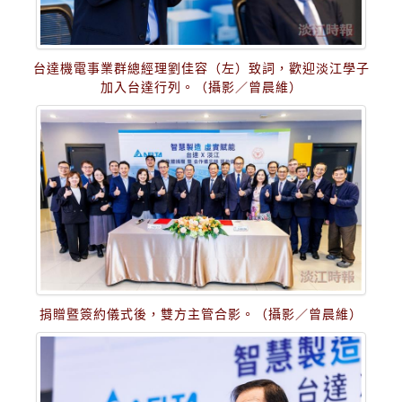
台達機電事業群總經理劉佳容（左）致詞，歡迎淡江學子
加入台達行列。（攝影／曾晨維）
捐贈暨簽約儀式後，雙方主管合影。（攝影／曾晨維）