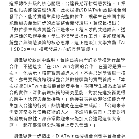
造業轉型升級的核心關鍵，台達長期深耕智慧製造、工業
自動化與能源管理領域，此次捐贈的DIATwin虛擬機台開
發平台，能將實體生產線完整數位化，讓學生在校園中即
能體驗與產業同步的虛實整合開發環境。葛校長指出：
「數位孿生與虛實整合正是未來工程人才的共通語言，透
過這樣的軟體平台，學生不僅學會操作工具，更能理解系
統整合與智慧決策的核心思維，這正是淡江大學推動『AI
＋SDGs＝∞』校務發展方向的具體實踐。」
劉佳容於致詞中說明，台達已與兩岸許多學校進行產學
合作，不過這次「在DIATwin方面的合作，在臺灣是第一
次。」他表示，培育智慧製造人才，不再只是學習單一技
術，亦需要高度跨領域整合與數據驅動的實戰養成。「本
次捐贈DIATwin虛擬機台開發平台，期待學生熟悉虛實整
合的實作，深化前瞻技術的研究量能，對於先進技術更得
心應手，快速與產業接軌。」他接著表達歡迎淡江優秀學
生加入台達的行列，熱情地向在座學生喊話：「公司未來
需要非常多具備新技術的人才，不論科系背景，只要對科
技發展有熱忱，都非常歡迎未來能加入台達電這個大家
庭，一起在臺灣與全球舞台上發光發熱。」
劉佳容進一步指出，DIATwin虛擬機台開發平台為台達