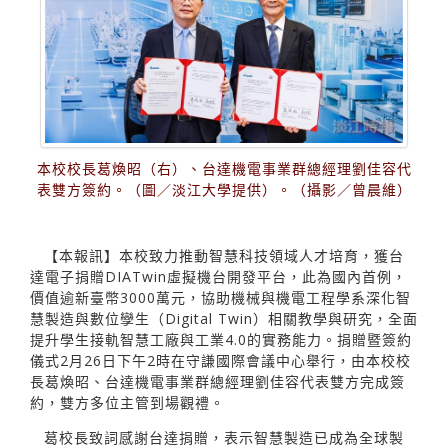
本校校長葛煥昭（右）、台達機電事業群總經理劉佳容代
表雙方簽約。（圖／淡江大學提供）。（攝影／曾晨維）
【本報訊】本校致力推動智慧科技領域人才培育，獲台
達電子捐贈DIATwin虛擬機台開發平台，此為國內首例，
價值逾新臺幣3000萬元，協助機械與機電工程學系深化智
慧製造與數位孿生（Digital Twin）相關教學與研究，全面
提升學生接軌智慧工廠與工業4.0的實務能力。捐贈暨簽約
儀式2月26日下午2時在守謙國際會議中心舉行，由本校校
長葛煥昭、台達機電事業群總經理劉佳容代表雙方完成簽
約，雙方多位主管到場觀禮。
葛校長致詞感謝台達捐贈，表示智慧製造已成為全球製