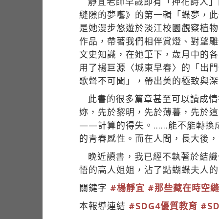
靜宜老師早歲即有「押花詩人」
縫隙的夢囈》的第一輯「蝶夢，此
是她漫步悠遊於淡江校園觀察植物
作品，帶著我們相伴賞燈、對望雕
文史知識，在她筆下，歲月中的各
用了楊巨源〈城東早春〉的「出門
歌聲不可聞」，帶出美的極致與深
此書的很多篇章甚至可以讀成情
妳，先於黎明，先於薄暮，先於這
——計算的得失。……能不能轉換
的青春感性。而在人間，長大後，
晚近讀書，我已經不執著於結識
悟的高人姐姐，沾了點蝴蝶夫人的
關鍵字
#楊靜宜
#那些藏在時空
本報導連結
#SDG4優質教育
#S