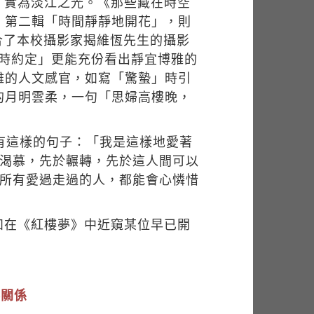
，實為淡江之光。《那些藏在時空
；第二輯「時間靜靜地開花」，則
合了本校攝影家揭維恆先生的攝影
歲時約定」更能充份看出靜宜博雅的
雅的人文感官，如寫「驚蟄」時引
的月明雲柔，一句「思婦高樓晚，
有這樣的句子：「我是這樣地愛著
於渴慕，先於輾轉，先於這人間可以
令所有愛過走過的人，都能會心憐惜
如在《紅樓夢》中近窺某位早已開
伴關係