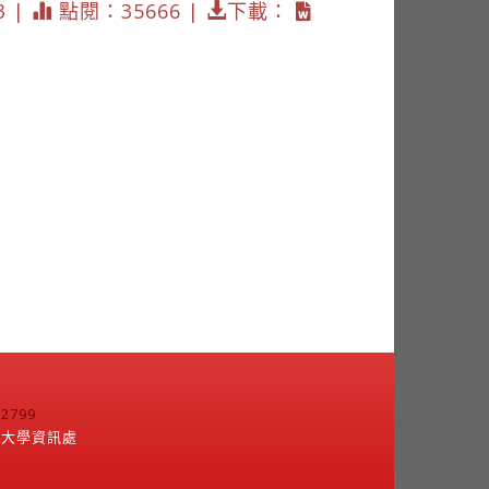
3 |
點閱：35666 |
下載：
799
江大學資訊處