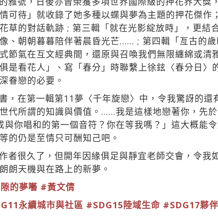
的雅號，日後亦曾榮獲多項世界國際級的押花界大獎
情可待」就收錄了她多種以蝶與夢為主題的押花傑作
花草的對話軌跡 ; 第三輯「就在光影綻放時」，更結
像、朝朝暮暮陪伴著晨昏光芒…… ; 第四輯「亙古的
式節氣在互文經典間，還原與召喚我們無限纏綿或清
俱是看花人」、寫「春分」時聯繫上徐鉉〈春分日〉
深眷戀的必要。
書，在第一輯第11夢〈千年旋戀〉中，令我驚訝的還
世代所謂的知識與價值。……我是這樣地戀著你，先
成與你唱和的第一個音符？你在等我嗎？」這大概能
等的仍是至情只可酬知己吧。
作者很久了，但開年因緣俱足與靜宜老師交會，令我
朗朗天機與在路上的新夢。
縫隙的夢囈
#黃文倩
DG11永續城市與社區
#SDG15陸域生命
#SDG17夥