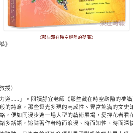
《那些藏在時空縫隙的夢囈》
囈》
教授）
力道……」。閱讀靜宜老師《那些藏在時空縫隙的夢
般的詩意，那些靈光多現的高感性、豐富飽滿的文史
絡，便如同漫步進一場大型的藝術展場，愛押花者看
諸多話語，追隨著作者時而浪漫、時而知性、時而深