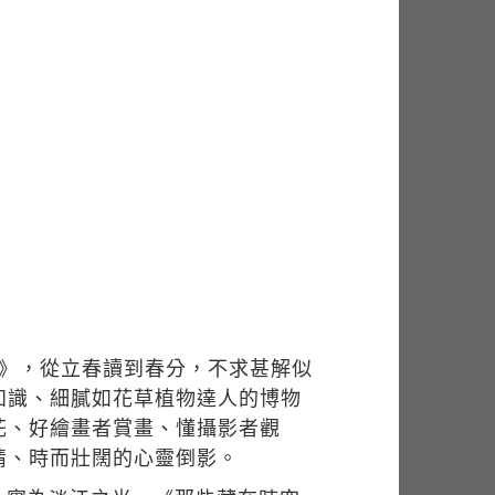
囈》，從立春讀到春分，不求甚解似
知識、細膩如花草植物達人的博物
花、好繪畫者賞畫、懂攝影者觀
情、時而壯闊的心靈倒影。