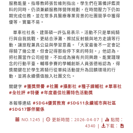
服務能量。指導教師張哲維則指出，學生們在籌備評鑑資
料的同時，仍須兼顧服務隊營隊規劃，在時間壓力下仍如
期完成任務，並在眾多具醫療專業背景的社團競爭中獲得
優等，實屬不易。
單車社社長、建築碩一許弘易表示，活動不只是單純騎
行與自我挑戰，更結合淨灘、擦拭反射鏡與地方走讀等行
動，讓旅程兼具公益與學習意義。「大家最後不一定會記
得騎了幾公里，但會記得那些停下來的時刻。」他認為，
把社團當作公司經營，不如成為擁有共同興趣、能實踐理
念的行動平臺。輔導參賽的學輔創新人員張德裕認為，得
獎關鍵在於學生將騎行從單純活動提升為回饋環境的行
動，並將永續價值融入社團文化。
關鍵字
#獲獎榮譽
#社團
#攝影社
#種子課輔社
#單車社
#全社評
#特優
#年度最佳社團特色活動獎
本報導連結
#SDG4優質教育
#SDG11永續城市與社區
#SDG17夥伴關係
NO.1245 |
更新時間：2026-04-07 |
點閱：
4340 |
下載：