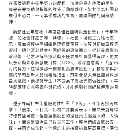
在籌備過程中攜手努力的歷程；無論是投入準備的學生，
或是在旁協助與指導的課外活動組夥伴，皆共同為社團發
展付出心力，一同享受成功的果實，展現團隊的同舟精
神。
攝影社去年曾獲「年度最佳社團特色活動獎」，今年轉
戰一般社團評鑑即獲「特優」。社長、機械二方晧愷表
示，籌備過程中需細緻整理經費預算、決算與組織章程等
資料，讓他深刻體會社團經營的專業面向。從社員轉變為
幹部後，他才理解舉辦活動不僅要讓社員覺得有趣，更要
賦予活動如永續發展目標（SDGs）等深層意義，「這5個
月的努力，在得獎那一刻都化為滿滿感動。」輔導參與評
選的學輔創新人員張峻維指出，前期彙整大量社團資料是
最大挑戰，他提醒學生「不要為了做社評而做社評」，平
時即應建立完善資料與紀錄，才能達到社團經驗傳承的目
標。
種子課輔社去年獲服務性社團「甲等」，今年再接再厲
拿下「優等」。社長、化材二許勝葳表示，雖然未能奪得
特優有些可惜，但最讓他感動的是社員之間濃厚的「人情
味」，無論是否為自己負責的工作，夥伴們總會彼此支
援、共同完成任務。他期許未來持續挑戰更高目標，深化