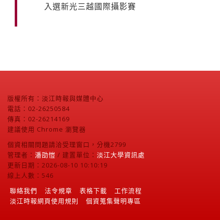
入選新光三越國際攝影賽
版權所有：淡江時報與媒體中心
電話：02-26250584
傳真：02-26214169
建議使用 Chrome 瀏覽器
個資相關問題請洽受理窗口，分機2799
管理者：
潘劭愷
/ 建置單位：
淡江大學資訊處
更新日期：2026-08-10 10:10:19
線上人數：546
聯絡我們
法令規章
表格下載
工作流程
淡江時報網頁使用規則
個資蒐集聲明專區