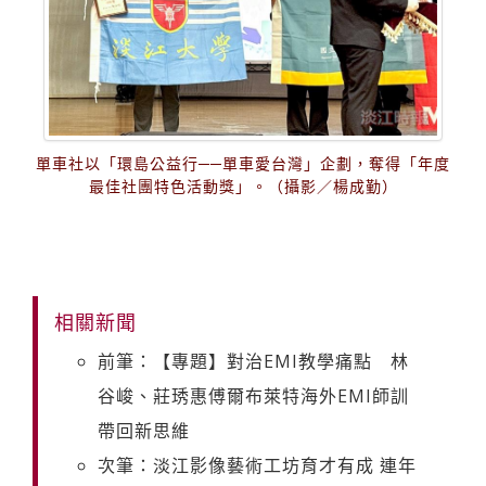
單車社以「環島公益行──單車愛台灣」企劃，奪得「年度
最佳社團特色活動獎」。（攝影／楊成勤）
相關新聞
前筆：【專題】對治EMI教學痛點 林
谷峻、莊琇惠傅爾布萊特海外EMI師訓
帶回新思維
次筆：淡江影像藝術工坊育才有成 連年