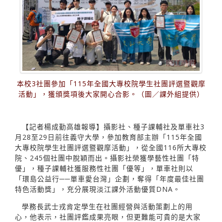
本校3社團參加「115年全國大專校院學生社團評選暨觀摩
活動」，獲頒獎項後大家開心合影。（圖／課外組提供）
【記者楊成勤高雄報導】攝影社、種子課輔社及單車社3
月28至29日前往義守大學，參加教育部主辦「115年全國
大專校院學生社團評選暨觀摩活動」，從全國116所大專校
院、245個社團中脫穎而出。攝影社榮獲學藝性社團「特
優」，種子課輔社獲服務性社團「優等」，單車社則以
「環島公益行──單車愛台灣」企劃，奪得「年度最佳社團
特色活動獎」，充分展現淡江課外活動優質DNA。
學務長武士戎肯定學生在社團經營與活動策劃上的用
心，他表示，社團評鑑成果亮眼，但更難能可貴的是大家