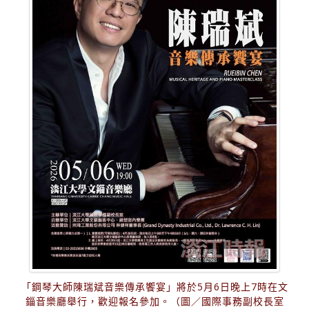
「鋼琴大師陳瑞斌音樂傳承饗宴」將於5月6日晚上7時在文
錙音樂廳舉行，歡迎報名參加。（圖／國際事務副校長室