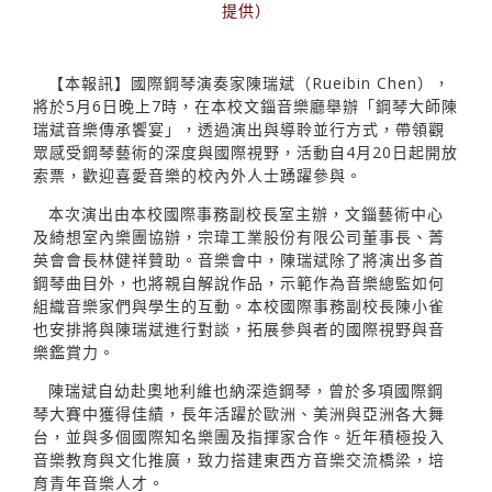
提供）
【本報訊】國際鋼琴演奏家陳瑞斌（Rueibin Chen），
將於5月6日晚上7時，在本校文錙音樂廳舉辦「鋼琴大師陳
瑞斌音樂傳承饗宴」，透過演出與導聆並行方式，帶領觀
眾感受鋼琴藝術的深度與國際視野，活動自4月20日起開放
索票，歡迎喜愛音樂的校內外人士踴躍參與。
本次演出由本校國際事務副校長室主辦，文錙藝術中心
及綺想室內樂團協辦，宗瑋工業股份有限公司董事長、菁
英會會長林健祥贊助。音樂會中，陳瑞斌除了將演出多首
鋼琴曲目外，也將親自解說作品，示範作為音樂總監如何
組織音樂家們與學生的互動。本校國際事務副校長陳小雀
也安排將與陳瑞斌進行對談，拓展參與者的國際視野與音
樂鑑賞力。
陳瑞斌自幼赴奧地利維也納深造鋼琴，曾於多項國際鋼
琴大賽中獲得佳績，長年活躍於歐洲、美洲與亞洲各大舞
台，並與多個國際知名樂團及指揮家合作。近年積極投入
音樂教育與文化推廣，致力搭建東西方音樂交流橋梁，培
育青年音樂人才。