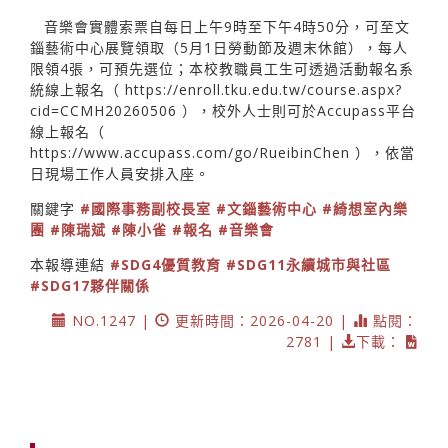
音樂會實體索票自每日上午9時至下午4時50分，可至文
錙藝術中心展覽領取（5月1日勞動節及週末休館），每人
限領4張，可預先選位；本校教職員工生可透過活動報名系
統線上報名（
https://enroll.tku.edu.tw/course.aspx?
cid=CCMH20260506
），校外人士則可於Accupass平台
線上報名（
https://www.accupass.com/go/RueibinChen
），依當
日現場工作人員安排入座。
關鍵字
#國際事務副校長室
#文錙藝術中心
#綺想室內樂
團
#陳瑞斌
#陳小雀
#報名
#音樂會
本報導連結
#SDG4優質教育
#SDG11永續城市與社區
#SDG17夥伴關係
NO.1247 |
更新時間：2026-04-20 |
點閱：
2781 |
下載：