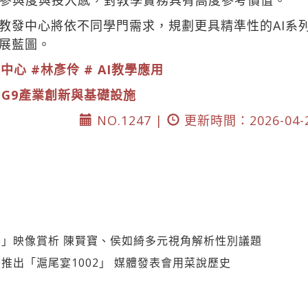
參與度與投入感，對教學實務具有高度參考價值。
教發中心將依不同學門需求，規劃更具精準性的AI系
發展藍圖。
展中心
#林彥伶
# AI教學應用
DG9產業創新與基礎設施
NO.1247 |
更新時間：2026-04-
」映像賞析 陳賢寶、侯如綺多元視角解析性別議題
畫推出「滬尾宴1002」 媒體發表會用菜說歷史