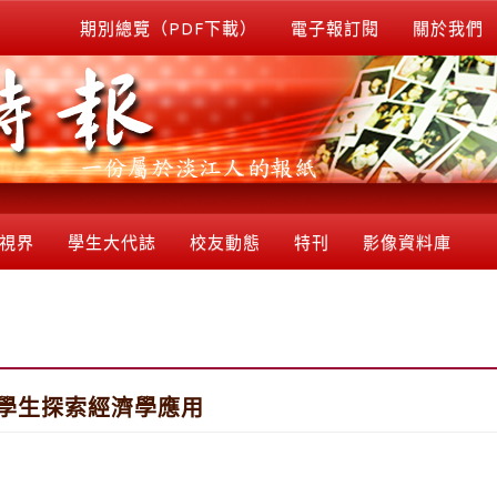
期別總覽（PDF下載）
電子報訂閱
關於我們
視界
學生大代誌
校友動態
特刊
影像資料庫
領學生探索經濟學應用