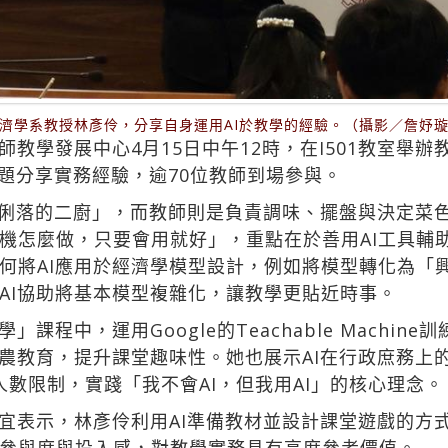
濟學系教授林彥伶，分享自身運用AI於教學的經驗。（攝影／詹妤
教學發展中心4月15日中午12時，在I501教室舉
為題分享實務經驗，逾70位教師到場參與。
工俐落的二廚」，而教師則是負責調味、擺盤與決定菜色
機怎麼做，只要會用就好」，重點在於善用AI工具輔助
何將AI應用於經濟學模型設計，例如將模型轉化為「
AI協助將基本模型複雜化，讓教學更貼近時事。
課程中，運用Google的Teachable Machi
食農教育，提升課堂趣味性。她也展示AI在行政庶務上
單人數限制，實踐「我不會AI，但我用AI」的核心理念。
宜表示，林彥伶利用AI準備教材並設計課堂遊戲的方