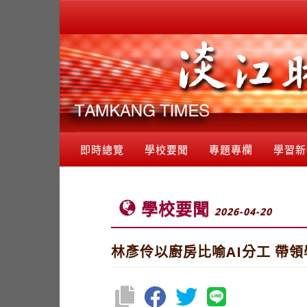
即時總覽
學校要聞
專題專欄
學習新
學校要聞
2026-04-20
林彥伶以廚房比喻AI分工 帶