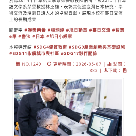
別為2014年日本語文學系榮譽教授陳伯陶，及2015年日本
語文學系榮譽教授林丕雄，表彰其促進臺灣日本研究、學
術交流及培育日語人才的卓越貢獻，展現本校在臺日交流
上的長期成果。
關鍵字
#獲獎榮譽
#張炳煌
#旭日勳章
#臺日交流
#智慧
e筆
#書法
#日本
#旭日小綬章
本報導連結
#SDG4優質教育
#SDG9產業創新與基礎設施
#SDG11永續城市與社區
#SDG17夥伴關係
NO.1249 |
更新時間：2026-05-07 |
點閱：
883 |
下載：