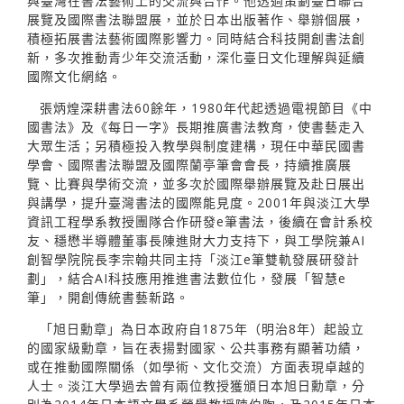
與臺灣在書法藝術上的交流與合作。他透過策劃臺日聯合
展覽及國際書法聯盟展，並於日本出版著作、舉辦個展，
積極拓展書法藝術國際影響力。同時結合科技開創書法創
新，多次推動青少年交流活動，深化臺日文化理解與延續
國際文化網絡。
張炳煌深耕書法60餘年，1980年代起透過電視節目《中
國書法》及《每日一字》長期推廣書法教育，使書藝走入
大眾生活；另積極投入教學與制度建構，現任中華民國書
學會、國際書法聯盟及國際蘭亭筆會會長，持續推廣展
覽、比賽與學術交流，並多次於國際舉辦展覽及赴日展出
與講學，提升臺灣書法的國際能見度。2001年與淡江大學
資訊工程學系教授團隊合作研發e筆書法，後續在會計系校
友、穩懋半導體董事長陳進財大力支持下，與工學院兼AI
創智學院院長李宗翰共同主持「淡江e筆雙軌發展研發計
劃」，結合AI科技應用推進書法數位化，發展「智慧e
筆」，開創傳統書藝新路。
「旭日勳章」為日本政府自1875年（明治8年）起設立
的國家級勳章，旨在表揚對國家、公共事務有顯著功績，
或在推動國際關係（如學術、文化交流）方面表現卓越的
人士。淡江大學過去曾有兩位教授獲頒日本旭日勳章，分