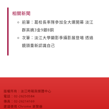
相關新聞
前筆：葛校長率隊參加全大運開幕 淡江
群英摘3金9銀8銅
次筆：淡江大學顯影季攝影展登場 透過
鏡頭重新認識自己
版權所有：淡江時報與媒體中心
電話：02-26250584
傳真：02-26214169
建議使用 Chrome 瀏覽器