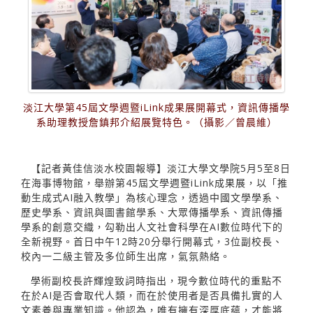
淡江大學第45屆文學週暨iLink成果展開幕式，資訊傳播學
系助理教授詹鎮邦介紹展覽特色。（攝影／曾晨維）
【記者黃佳信淡水校園報導】淡江大學文學院5月5至8日
在海事博物館，舉辦第45屆文學週暨iLink成果展，以「推
動生成式AI融入教學」為核心理念，透過中國文學學系、
歷史學系、資訊與圖書館學系、大眾傳播學系、資訊傳播
學系的創意交織，勾勒出人文社會科學在AI數位時代下的
全新視野。首日中午12時20分舉行開幕式，3位副校長、
校內一二級主管及多位師生出席，氣氛熱絡。
學術副校長許輝煌致詞時指出，現今數位時代的重點不
在於AI是否會取代人類，而在於使用者是否具備扎實的人
文素養與專業知識。他認為，唯有擁有深厚底蘊，才能將