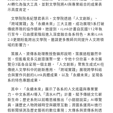
AI轉化為強大工具，並對文學院將AI與專業結合的成果表
示高度肯定。
文學院院長紀慧君表示，文學院透過「人文創新」、
「跨域實踐」及「永續未來」三大主題，成功展現5系打破
傳統界限的協作精神。她提到，iLink計畫自民國112年執
行至今，已由摸索階段進入深度融合各系特色，未來iLink
2.0更期盼能跨出文學院，邀請更多教師共同提升人文跨領
域的影響力。
策展人、資傳系助理教授詹鎮邦說明，策展過程雖然辛
苦，但能看見多元創意匯聚一堂，令他十分欣喜。本次展
覽分3區各自呈現一個主題，「人文創新」聚焦生成式AI在
傳統人文學科中的創新應用、「跨域實踐」展現跨學科結
合與實作共創的iLink具體成果，以及「永續未來」呈現各
系的特色專題成果。
其中，「永續未來」展示了各系的人文底蘊與專業實
力。中文系將AI導入「清水AI門」計畫，賦予傳統文化嶄
新生命；歷史系則以前瞻思維推出「小甜甜說菜」AI導覽
員，讓歷史人物跨越時空與觀眾互動；資圖系運用AI進行
假新聞偵測及歷史藝術的數位重現；大傳系與資傳系則透