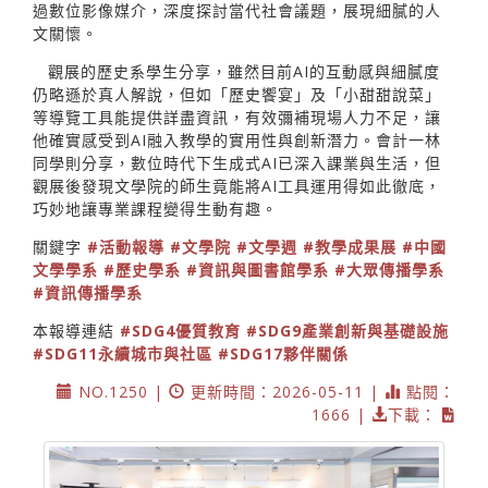
過數位影像媒介，深度探討當代社會議題，展現細膩的人
文關懷。
觀展的歷史系學生分享，雖然目前AI的互動感與細膩度
仍略遜於真人解說，但如「歷史饗宴」及「小甜甜說菜」
等導覽工具能提供詳盡資訊，有效彌補現場人力不足，讓
他確實感受到AI融入教學的實用性與創新潛力。會計一林
同學則分享，數位時代下生成式AI已深入課業與生活，但
觀展後發現文學院的師生竟能將AI工具運用得如此徹底，
巧妙地讓專業課程變得生動有趣。
關鍵字
#活動報導
#文學院
#文學週
#教學成果展
#中國
文學學系
#歷史學系
#資訊與圖書館學系
#大眾傳播學系
#資訊傳播學系
本報導連結
#SDG4優質教育
#SDG9產業創新與基礎設施
#SDG11永續城市與社區
#SDG17夥伴關係
NO.1250 |
更新時間：2026-05-11 |
點閱：
1666 |
下載：