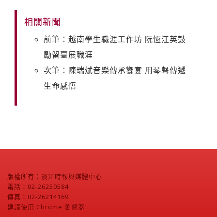
相關新聞
前筆：越南學生職涯工作坊 阮恆江英鼓
勵留臺展職涯
次筆：陳瑞斌音樂傳承饗宴 用琴聲傳遞
生命感悟
版權所有：淡江時報與媒體中心
電話：02-26250584
傳真：02-26214169
建議使用 Chrome 瀏覽器