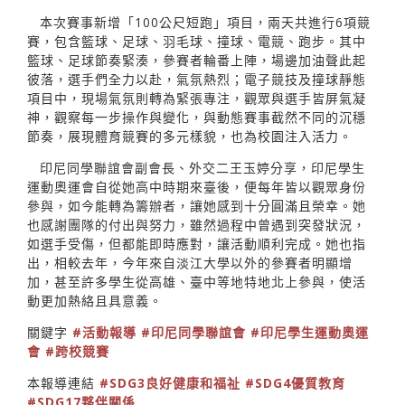
本次賽事新增「100公尺短跑」項目，兩天共進行6項競
賽，包含籃球、足球、羽毛球、撞球、電競、跑步。其中
籃球、足球節奏緊湊，參賽者輪番上陣，場邊加油聲此起
彼落，選手們全力以赴，氣氛熱烈；電子競技及撞球靜態
項目中，現場氣氛則轉為緊張專注，觀眾與選手皆屏氣凝
神，觀察每一步操作與變化，與動態賽事截然不同的沉穩
節奏，展現體育競賽的多元樣貌，也為校園注入活力。
印尼同學聯誼會副會長、外交二王玉婷分享，印尼學生
運動奧運會自從她高中時期來臺後，便每年皆以觀眾身份
參與，如今能轉為籌辦者，讓她感到十分圓滿且榮幸。她
也感謝團隊的付出與努力，雖然過程中曾遇到突發狀況，
如選手受傷，但都能即時應對，讓活動順利完成。她也指
出，相較去年，今年來自淡江大學以外的參賽者明顯增
加，甚至許多學生從高雄、臺中等地特地北上參與，使活
動更加熱絡且具意義。
關鍵字
#活動報導
#印尼同學聯誼會
#印尼學生運動奧運
會
#跨校競賽
本報導連結
#SDG3良好健康和福祉
#SDG4優質教育
#SDG17夥伴關係