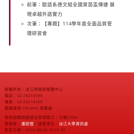
前筆：歐語系德文組全國萊茵盃傳捷 展
現卓越外語實力
次筆：【專題】114學年度全面品質管
理研習會
版權所有：淡江時報與媒體中心
電話：02-26250584
傳真：02-26214169
建議使用 Chrome 瀏覽器
個資相關問題請洽受理窗口，分機2799
管理者：
潘劭愷
/ 建置單位：
淡江大學資訊處
更新日期：2026-08-06 10:21:43