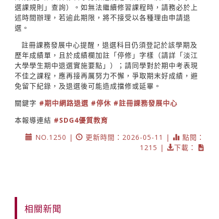
選課規則」查詢）。如無法繼續修習課程時，請務必於上
述時間辦理，若逾此期限，將不接受以各種理由申請退
選。
註冊課務發展中心提醒，退選科目仍須登記於該學期及
歷年成績單，且於成績欄加註「停修」字樣（請詳「淡江
大學學生期中退選實施要點」）；請同學對於期中考表現
不佳之課程，應再接再厲努力不懈，爭取期末好成績，避
免留下紀錄，及退選後可能造成擋修或延畢。
關鍵字
#期中網路退選
#停休
#註冊課務發展中心
本報導連結
#SDG4優質教育
NO.1250 |
更新時間：2026-05-11 |
點閱：
1215 |
下載：
相關新聞