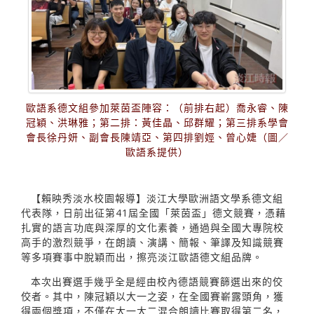
歐語系德文組參加萊茵盃陣容：（前排右起）喬永睿、陳
冠穎、洪琳雅；第二排：黃佳晶、邱群耀；第三排系學會
會長徐丹妍、副會長陳靖亞、第四排劉娙、曾心婕（圖／
歐語系提供）
【賴映秀淡水校園報導】淡江大學歐洲語文學系德文組
代表隊，日前出征第41屆全國「萊茵盃」德文競賽，憑藉
扎實的語言功底與深厚的文化素養，通過與全國大專院校
高手的激烈競爭，在朗讀、演講、簡報、筆譯及知識競賽
等多項賽事中脫穎而出，擦亮淡江歐語德文組品牌。
本次出賽選手幾乎全是經由校內德語競賽篩選出來的佼
佼者。其中，陳冠穎以大一之姿，在全國賽嶄露頭角，獲
得兩個獎項，不僅在大一大二混合朗讀比賽取得第二名，