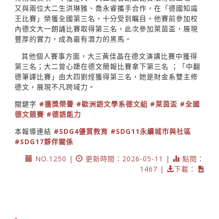
又與兩位大二生洪琳雅、喬永睿攜手合作，在「德國知識
王比賽」榮獲全國第三名，十分受到瞩目。他賽前參加校
內德文大一朗誦比賽取得第三名，此次參加萊茵盃，展現
豐厚的實力，成為最有潛力的黑馬。
其他個人賽事方面，大三黃佳晶在德文演講比賽中獲得
第三名；大二曾心婕在德文簡報比賽拿下第三名 ；「中翻
德筆譯比賽」由大四劉烴獲得第三名，她是財金系雙主修
德文，展現不凡跨域力。
關鍵字
#獲獎榮譽
#歐洲語文學系德文組
#萊茵盃
#全國
德文競賽
#德語能力
本報導連結
#SDG4優質教育
#SDG11永續城市與社區
#SDG17夥伴關係
NO.1250 |
更新時間：2026-05-11 |
點閱：
1467 |
下載：