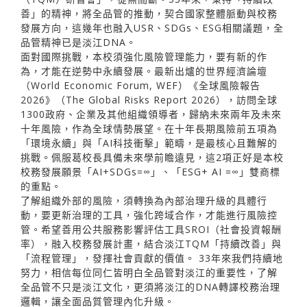
善」的精神，將全品管的推動，契合國家整體脈動與校務
發展方向，這幾年也融入USR、SDGs、ESG相關議題，全
品管精神已是淡江DNA。
面對國際挑戰，本校須強化風險管理能力，要有新的作
為，才能在逆勢中永續發展。最新出爐的世界經濟論壇
（World Economic Forum, WEF）《全球風險報告
2026》（The Global Risks Report 2026），訪問全球
1300政府、企業及其他組織領導者，歸納未來兩年及未來
十年風險，作為全球情勢展望。在十年長期風險前五項為
「環境永續」與「AI科技衝擊」範疇，是最核心且難解的
挑戰。佩服葛校長具備未來學前瞻遠見，這2項正好是本校
校務發展願景「AI+SDGs=∞」、「ESG+ AI =∞」雙商標
的重點。
了解組織外部的風險，須轉換為內部治理升級的具體行
動，要更新治理的工具，強化跨域合作，才能進行風險控
管。希望善用公共服務影響評估工具SROI（社會投資報酬
率），融入校務發展計畫，結合淡江TQM「持續改善」與
「流程管理」，發揮社會貢獻的價值。 33年來我們持續地
努力，相信每位同仁皆明白全品管對淡江的重要性，了解
全品管不只是淡江文化，更須將淡江的DNA轉譯校務治理
邏輯，讓全面品質管理內化升級。