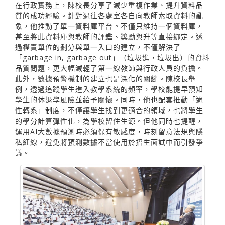
在行政實務上，陳校長分享了減少重複作業、提升資料品
質的成功經驗。針對過往各處室各自向教師索取資料的亂
象，他推動了單一資料庫平台。不僅只維持一個資料庫，
甚至將此資料庫與教師的評鑑、獎勵與升等直接綁定。透
過權責單位的劃分與單一入口的建立，不僅解決了
「garbage in, garbage out」（垃圾進，垃圾出）的資料
品質問題，更大幅減輕了第一線教師與行政人員的負擔。
此外，數據預警機制的建立也是深化的關鍵。陳校長舉
例，透過追蹤學生進入教學系統的頻率，學校能提早預知
學生的休退學風險並給予關懷。同時，他也配套推動「適
性轉系」制度，不僅讓學生找到更適合的領域，也將學生
的學分計算彈性化，為學校留住生源。但他同時也提醒，
運用AI大數據預測時必須保有敏感度，時刻留意法規與隱
私紅線，避免將預測數據不當使用於招生面試中而引發爭
議。