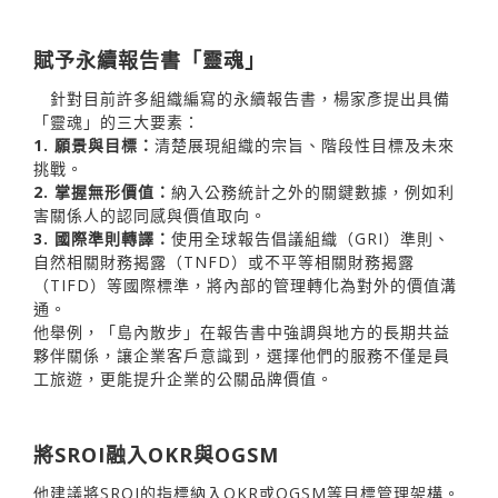
賦予永續報告書「靈魂」
針對目前許多組織編寫的永續報告書，楊家彥提出具備
「靈魂」的三大要素：
1. 願景與目標：
清楚展現組織的宗旨、階段性目標及未來
挑戰。
2. 掌握無形價值：
納入公務統計之外的關鍵數據，例如利
害關係人的認同感與價值取向。
3. 國際準則轉譯：
使用全球報告倡議組織（GRI）準則、
自然相關財務揭露（TNFD）或不平等相關財務揭露
（TIFD）等國際標準，將內部的管理轉化為對外的價值溝
通。
他舉例，「島內散步」在報告書中強調與地方的長期共益
夥伴關係，讓企業客戶意識到，選擇他們的服務不僅是員
工旅遊，更能提升企業的公關品牌價值。
將SROI融入OKR與OGSM
他建議將SROI的指標納入OKR或OGSM等目標管理架構。