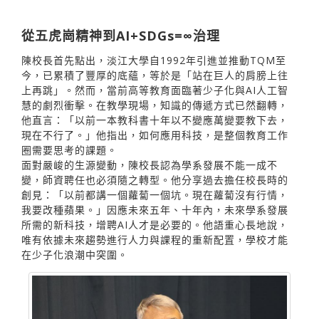
從五虎崗精神到AI+SDGs=∞治理
陳校長首先點出，淡江大學自1992年引進並推動TQM至
今，已累積了豐厚的底蘊，等於是「站在巨人的肩膀上往
上再跳」。然而，當前高等教育面臨著少子化與AI人工智
慧的劇烈衝擊。在教學現場，知識的傳遞方式已然翻轉，
他直言：「以前一本教科書十年以不變應萬變要教下去，
現在不行了。」他指出，如何應用科技，是整個教育工作
圈需要思考的課題。
面對嚴峻的生源變動，陳校長認為學系發展不能一成不
變，師資聘任也必須隨之轉型。他分享過去擔任校長時的
創見：「以前都講一個蘿蔔一個坑。現在蘿蔔沒有行情，
我要改種蘋果。」因應未來五年、十年內，未來學系發展
所需的新科技，增聘AI人才是必要的。他語重心長地說，
唯有依據未來趨勢進行人力與課程的重新配置，學校才能
在少子化浪潮中突圍。