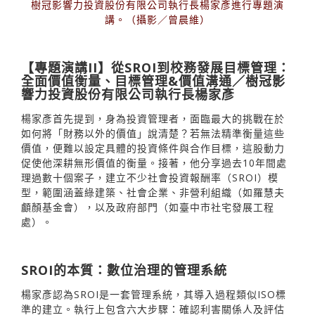
樹冠影響力投資股份有限公司執行長楊家彥進行專題演
講。（攝影／曾晨維）
【專題演講II】從SROI到校務發展目標管理：
全面價值衡量、目標管理&價值溝通／樹冠影
響力投資股份有限公司執行長楊家彥
楊家彥首先提到，身為投資管理者，面臨最大的挑戰在於
如何將「財務以外的價值」說清楚？若無法精準衡量這些
價值，便難以設定具體的投資條件與合作目標，這股動力
促使他深耕無形價值的衡量。接著，他分享過去10年間處
理過數十個案子，建立不少社會投資報酬率（SROI）模
型，範圍涵蓋綠建築、社會企業、非營利組織（如羅慧夫
顱顏基金會），以及政府部門（如臺中市社宅發展工程
處）。
SROI的本質：數位治理的管理系統
楊家彥認為SROI是一套管理系統，其導入過程類似ISO標
準的建立。執行上包含六大步驟：確認利害關係人及評估