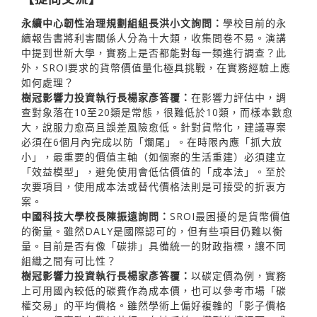
永續中心韌性治理規劃組組長洪小文詢問：
學校目前的永
續報告書將利害關係人分為十大類，收集問卷不易。演講
中提到世新大學，實務上是否都能對每一類進行調查？此
外，SROI要求的貨幣價值量化極具挑戰，在實務經驗上應
如何處理？
樹冠影響力投資執行長楊家彥答覆：
在影響力評估中，調
查對象落在10至20類是常態，很難低於10類，而樣本數愈
大，說服力愈高且誤差風險愈低。針對貨幣化，建議專案
必須在6個月內完成以防「爛尾」。在時限內應「抓大放
小」，最重要的價值主軸（如個案的生活重建）必須建立
「效益模型」，避免使用會低估價值的「成本法」。至於
次要項目，使用成本法或替代價格法則是可接受的折衷方
案。
中國科技大學校長陳振遠詢問：
SROI最困擾的是貨幣價值
的衡量。雖然DALY是國際認可的，但有些項目仍難以衡
量。目前是否有像「碳排」具備統一的財政指標，讓不同
組織之間有可比性？
樹冠影響力投資執行長楊家彥答覆：
以碳定價為例，實務
上可用國內較低的碳費作為成本價，也可以參考市場「碳
權交易」的平均價格。雖然學術上偏好複雜的「影子價格