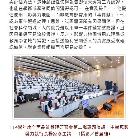
與評估方法。這種嚴謹性使得報告即便未經第三方認證，
也能在學術或產業同儕間獲得認可。 在實務操作上，他提
倡使用「影響力地圖」而非教育部常用的「事件鏈」。他
認為事件鏈過於理工思維，試圖釐清所有因果關係，但在
社會科學領域，人的感受難以用單一事件鏈完整驗證，且
因果推導容易流於假說。反之，影響力地圖借用心理學或
教育學領域的常識，直接透過利害關係人的真實感受來確
認價值，對企業與組織而言更易於操作。
114學年度全面品質管理研習會第二場專題演講，由樹冠影
響力執行長楊家彥主講。（攝影／曾晨維）