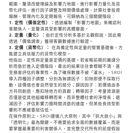
範圍、釐清改變理論及影響力地圖、進行影響力量化及貨
幣化評估，進行因子調整及時間價值處理、計算社會投資
報酬、管理內化及定期報告，可歸納為三個關鍵階段：
1. 定性（價值定性）：
透過編製「影響力地圖」來確認利
害關係人，並釐清其受影響的具體層面。
2. 定量（量化）：
由於定性分析多基於主觀假說，因此需
透過「價值調查」獲得客觀數據進行驗證。
3. 定價（貨幣化）：
在具備定性與定量的堅實基礎後，方
能建立具信服力的貨幣化模型。
他指出，定性與定量是定價的基礎。若省略前期的嚴謹分
析而急於進入定價階段，產出的結果往往會模糊不清，甚
至損害評估的專業性。為了確保數據不被「灌水」，SROI
導入四種因子調整，分別為無謂因子：扣除即便不採取行
動，該價值也會自然發生的部分；歸因因子：若價值由多
方共同創造，應扣除他方的貢獻；轉移因子：考量資源是
否僅是從其他組織移轉而來，而非整體社會的淨增長；遞
減因子：評估影響力隨時間消退的速度，但某些長效型影
響則不應被委屈估低。
在操作原則上，SROI遵循八大原則，其中「抓大放小」與
「透明化」最為關鍵。不需要追求全面的數據覆蓋，而是
要掌握最重要的利害關係人，並完整交代所有的前提假設