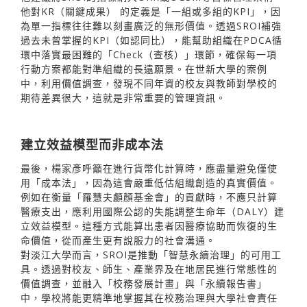
他對KR（關鍵成果） 的定義是「一組或多組的KPI」，因
為單一指標往往難以刻畫廣泛的無形價值。透過SROI補強
過去未曾掌握的KPI（如認同比），能幫助組織在PDCA循
環中落實最困難的「Check（查核）」環節，確保每一項
行動方案都能對準組織的長遠願景。在世新大學的案例
中，利用價值調查，發現不同年資的校友與教師對學校的
期待差異很大，這就是非常重要的管理資訊。
建立效益模型而非成本法
最後，楊家彥呼籲在進行貨幣化計算時，應盡量避免僅使
用「成本法」，因為這會嚴重低估組織創造的真實價值。
例如在衡量「羅慧夫顱顏基金會」的貢獻時，不應只計算
醫療支出，應利用國際公認的失能調整生命年（DALY）建
立效益模型。這種方式能算出患者因醫療協助而恢復的生
命價值，從而產生更有說服力的社會溝通。
對淡江大學而言，SROI是推動「智慧永續治理」的可用工
具。透過對校友、師生、產業界及在地居民進行常態性的
價值調查，並融入「校務發展計畫」與「永續報告書」
中，學校將能更精準地掌握其在校務治理與大學社會責任