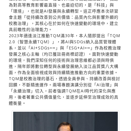
為對高等教育影響最直接、也最迫切的，是「科技」與
「環境」，也就是AI發展與永續轉型。這正呼應本次研習
會主題「從持續改善到公共價值：品質內化與影響外顯的
校務治理」，其核心在於如何在快速變動的環境中，建立
具前瞻性的治理能力。
2023年適逢淡江推動TQM滿30年，本人隨即提出「TQM
2.0（智慧永續TQM）」，將AI與SDGs納入品質管理體
系，並以「AI+SDGs=∞」與「ESG+AI=∞」作為校務治理
發展之核心主軸（均已獲註冊商標認證）。面對快速變動
的環境，我們深知任何的技術與治理思維都必須與時俱
進，隔年即將數位轉型與永續發展納入淡江品質獎八大構
面，作為全面檢視成效與持續精進推動方向的重要依據。
TQM是校務治理的基石，透過全員參與、持續改善與檢討
回饋，不斷精進運作。兩場專題演講分別從「AI治理」與
「永續治理」切入，前者強調TQM在AI時代的深化與應
用，後者著重公共價值量化，並逐步延伸至治理成效的具
體衡量。