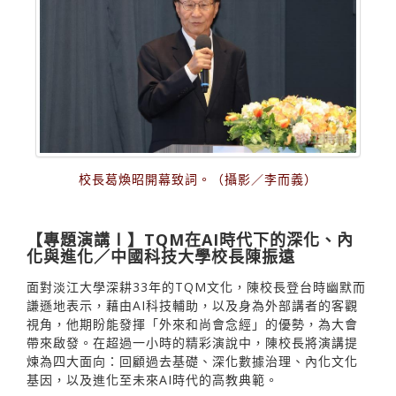
校長葛煥昭開幕致詞。（攝影／李而義）
【專題演講Ⅰ】TQM在AI時代下的深化、內
化與進化／中國科技大學校長陳振遠
面對淡江大學深耕33年的TQM文化，陳校長登台時幽默而
謙遜地表示，藉由AI科技輔助，以及身為外部講者的客觀
視角，他期盼能發揮「外來和尚會念經」的優勢，為大會
帶來啟發。在超過一小時的精彩演說中，陳校長將演講提
煉為四大面向：回顧過去基礎、深化數據治理、內化文化
基因，以及進化至未來AI時代的高教典範。