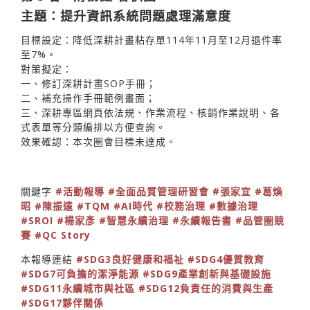
主題：提升資訊系統問題處理滿意度
目標設定：降低深耕計畫粘存單114年11月至12月退件率
至7%。
對策擬定：
一、修訂深耕計畫SOP手冊；
二、補充操作手冊範例畫面；
三、深耕專區網頁依法規、作業流程、核銷作業說明、各
式表單等分類編排以方便查詢。
效果確認：本次圈會目標未達成。
關鍵字
#活動報導
#全面品質管理研習會
#張家宜
#葛煥
昭
#陳振遠
#TQM
#AI時代
#校務治理
#數據治理
#SROI
#楊家彥
#智慧永續治理
#永續報告書
#品管圈競
賽
#QC Story
本報導連結
#SDG3良好健康和福祉
#SDG4優質教育
#SDG7可負擔的潔淨能源
#SDG9產業創新與基礎設施
#SDG11永續城市與社區
#SDG12負責任的消費與生產
#SDG17夥伴關係