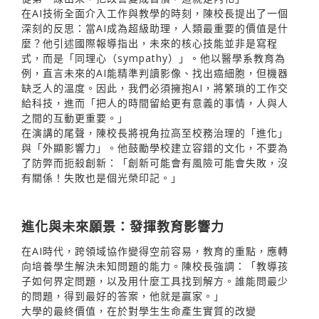
在AI技術全面介入工作與教學的時刻，陳校長提出了一個
深刻的反思：當AI成為超級助理，人類最重要的價值是什
麼？他引述國際報導指出，未來的核心技能並非是寫程
式，而是「同理心（sympathy）」。他以醫學系教育為
例，直言未來的AI能精準判讀影像、找出癌細胞，但機器
缺乏人的溫度。因此，我們必須擁抱AI，將繁瑣的工作交
給科技，進而「把人的時間留給更有意義的事情，人與人
之間的互動更重要。」
在演講的尾聲，陳校長將視角拉高至校務治理的「進化」
與「外顯影響力」。他鼓勵學校建立容錯的文化，不要為
了防弊而扼殺創新：「創新可能會有風險可能會失敗，沒
有關係！失敗也是個光榮印記。」
進化與未來願景：發揮教育影響力
在AI時代，跨領域協作變得空前容易，教育的重點，應轉
向培養學生解決未知問題的能力。陳校長強調：「教導孩
子如何界定問題，以及用什麼工具找到解方。誰能問最少
的問題，得到最好的答案，他就是贏家。」
大學的最終價值，在於對學生生命產生實質的改變