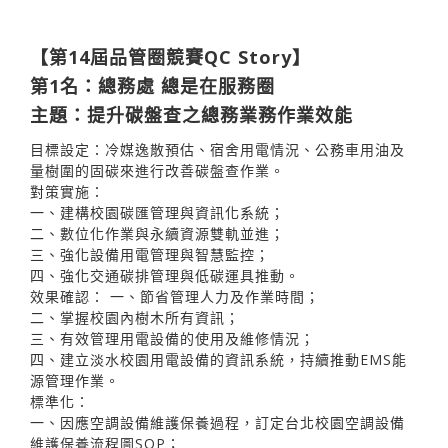
【第14屆品管圈競賽QC Story】
第1名：總務處 總是在服務圈
主題：提升碳盤查之總務業務作業效能
目標設定：冷媒逸散預估、宿舍用電情況、公務車用油及
量樹圍的固碳來進行改善碳盤查作業。
對策實施：
一、建構校園碳匯管理與資訊化系統；
二、數位化作業與永續資源雙軌並進；
三、強化設備用電管理與智慧監控；
四、強化交通碳排管理與低碳運具推動。
效果確認： 一、節省管理人力及作業時間；
二、掌握校園內樹木所有資訊；
三、有效管理用電設備的使用及維修情況；
四、建立淡水校園用電設備的資訊系統，持續推動EMS能
源管理作業。
標準化：
一、因應空調設備維護保養過程，訂定台北校園空調設備
維護保養流程圖SOP；