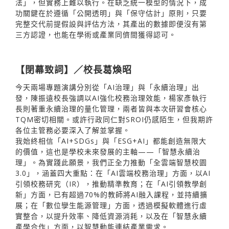
法」，但實務上難以執行。在缺乏統一模型的情況下，成
功關鍵在於遵循「公開透明」與「保守估計」原則，只要
完整交代前提假設與評估方法，其產出的數據即便沒有第
三方認證，也能在學術或產業同儕間獲得認可。
【閉幕致詞】／校長葛煥昭
今天兩場專題演講分別從「AI治理」與「永續治理」出
發，陳振遠校長強調以AI強化校務治理效能，楊家彥執行
長則著重永續治理的量化管理，兩者皆與本次研習會核心
TQM密切相關。或許行政同仁對SROI仍感陌生，但我期許
各位主管務必要深入了解並掌握。
我始終相信「AI+SDGs」與「ESG+AI」都能創造無限大
的價值，這也是學校未來發展的主軸——「智慧永續治
理」。為實踐此願景，我們正全力推動「全雲端智慧校園
3.0」，涵蓋四大重點：在「AI雲端校務治理」方面，以AI
引領校務研究（IR），推動精準教育；在「AI引領教學創
新」方面，已有超過70%的教師將AI融入課程，並持續擴
展；在「數位孿生能源管理」方面，透過模擬軟體進行虛
實整合，以提升效率、降低資源消耗，以及在「智慧永續
產學合作」方面，以智慧動能連結產業需求。