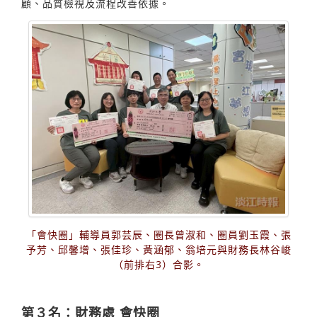
顧、品質檢視及流程改善依據。
「會快圈」輔導員郭芸辰、圈長曾淑和、圈員劉玉霞、張
予芳、邱馨增、張佳珍、黃涵郁、翁培元與財務長林谷峻
（前排右3）合影。
第３名：財務處 會快圈