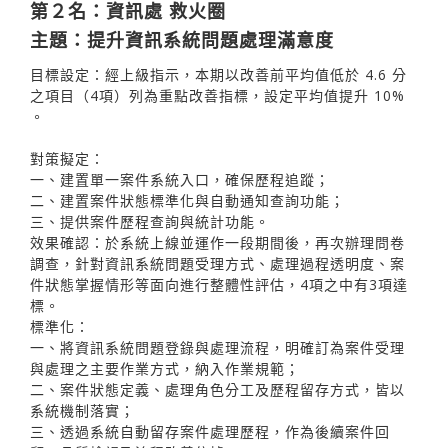
第２名：資訊處 救火圈
主題：提升資訊系統問題處理滿意度
目標設定：經上級指示，本期以改善前平均值低於 4.6 分
之項目（4項）列為重點改善指標，設定平均值提升 10%
。
對策擬定：
一、建置單一案件系統入口，確保歷程追蹤；
二、建置案件狀態標準化與自動通知查詢功能；
三、提供案件歷程查詢與統計功能。
效果確認：於系統上線並運作一段期間後，再次辦理問卷
調查，針對資訊系統問題受理方式、處理過程透明度、案
件狀態掌握情形等面向進行整體性評估，4項之中有3項達
標。
標準化：
一、將資訊系統問題登錄與處理流程，明確訂為案件受理
與處理之主要作業方式，納入作業規範；
二、案件狀態定義、處理角色分工及歷程留存方式，皆以
系統機制落實；
三、透過系統自動留存案件處理歷程，作為後續案件回