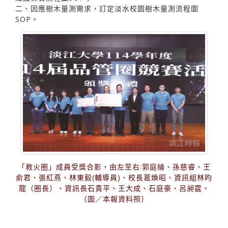
二、因應樹木量測需求，訂定淡水校園樹木量測流程圖
SOP。
「救火圈」成員受獎合影，由左至右:郭庭綸、孫慈睿、王
俞君、張紅燕、林東毅(輔導員)、校長葛煥昭、資訊組林昀
龍（圈長）、資訊長石貴平、王大成、石庭豪、呂昶霆。
（圖／本報資料照）