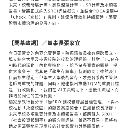
未來，校務發展計畫、高教深耕計畫、USR計畫及永續報
告書，皆將正式納入SROI評估概念，並結合PDCA循環中
「Check（查核）」機制，確保治理效能持續精進，落實
智慧永續治理的發展方向。
【閉幕致詞】／董事長張家宜
今日研習會的內容充實豐富。陳振遠校長擁有橫跨國立、
私立綜合大學及技專校院的校務治理經驗，針對「TQM在
AI時代的深化、內化與進化」，給予諸多寶貴的觀點，提
供大家參考。尤其是「學生存續率」特別認同；雖然淡江
目前招生穩定，但學生入學後的留存，才是各系所主管與
老師需重視的課題。同時，他也指出推動TQM的重要目標
是「行政簡化」，我們在 AI工具輔助下，應優化流程，而
非增加同仁的工作負擔。
楊家彥執行長分享「從SROI到校務發展目標管理」，與本
校推動「永續校園」的願景高度契合。正如葛校長所提，
未來學校多項重要計畫及永續報告書，都應融入 SROI
（社會投資報酬率）的觀念與評估，雖然不容易，但將有
助於更清楚地呈現學校的社會影響力與整體價值。