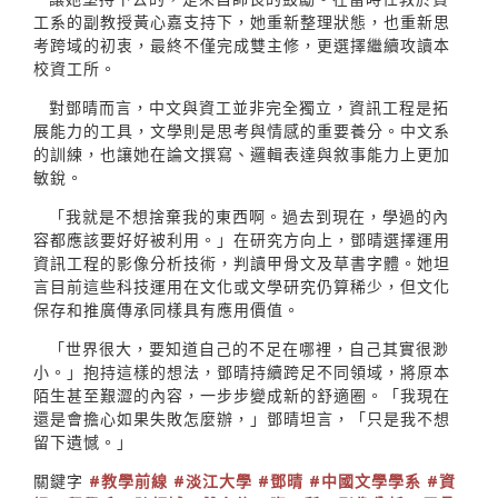
工系的副教授黃心嘉支持下，她重新整理狀態，也重新思
考跨域的初衷，最終不僅完成雙主修，更選擇繼續攻讀本
校資工所。
對鄧晴而言，中文與資工並非完全獨立，資訊工程是拓
展能力的工具，文學則是思考與情感的重要養分。中文系
的訓練，也讓她在論文撰寫、邏輯表達與敘事能力上更加
敏銳。
「我就是不想捨棄我的東西啊。過去到現在，學過的內
容都應該要好好被利用。」在研究方向上，鄧晴選擇運用
資訊工程的影像分析技術，判讀甲骨文及草書字體。她坦
言目前這些科技運用在文化或文學研究仍算稀少，但文化
保存和推廣傳承同樣具有應用價值。
「世界很大，要知道自己的不足在哪裡，自己其實很渺
小。」抱持這樣的想法，鄧晴持續跨足不同領域，將原本
陌生甚至艱澀的內容，一步步變成新的舒適圈。「我現在
還是會擔心如果失敗怎麼辦，」鄧晴坦言，「只是我不想
留下遺憾。」
關鍵字
#教學前線
#淡江大學
#鄧晴
#中國文學學系
#資