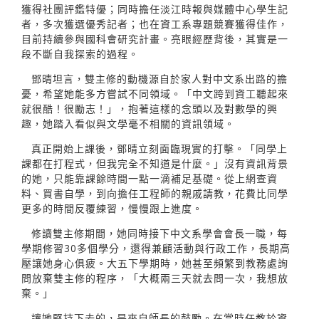
獲得社團評鑑特優；同時擔任淡江時報與媒體中心學生記
者，多次獲選優秀記者；也在資工系專題競賽獲得佳作，
目前持續參與國科會研究計畫。亮眼經歷背後，其實是一
段不斷自我探索的過程。
鄧晴坦言，雙主修的動機源自於家人對中文系出路的擔
憂，希望她能多方嘗試不同領域。「中文跨到資工聽起來
就很酷！很勵志！」，抱著這樣的念頭以及對數學的興
趣，她踏入看似與文學毫不相關的資訊領域。
真正開始上課後，鄧晴立刻面臨現實的打擊。「同學上
課都在打程式，但我完全不知道是什麼。」沒有資訊背景
的她，只能靠課餘時間一點一滴補足基礎。從上網查資
料、買書自學，到向擔任工程師的親戚請教，花費比同學
更多的時間反覆練習，慢慢跟上進度。
修讀雙主修期間，她同時接下中文系學會會長一職，每
學期修習30多個學分，還得兼顧活動與行政工作，長期高
壓讓她身心俱疲。大五下學期時，她甚至頻繁到教務處詢
問放棄雙主修的程序，「大概兩三天就去問一次，我想放
棄。」
讓她堅持下去的，是來自師長的鼓勵。在當時任教於資