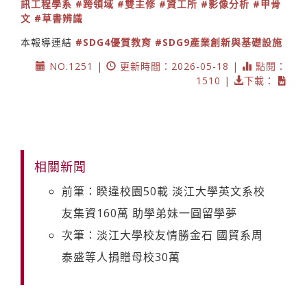
訊工程學系
#跨領域
#雙主修
#資工所
#影像分析
#甲骨
文
#草書辨識
本報導連結
#SDG4優質教育
#SDG9產業創新與基礎設施
NO.1251 |
更新時間：2026-05-18 |
點閱：
1510 |
下載：
相關新聞
前筆：睽違校園50載 淡江大學英文系校
友集資160萬 助學弟妹一圓留學夢
次筆：淡江大學校友情勝金石 國貿系周
泰盛等人捐贈母校30萬