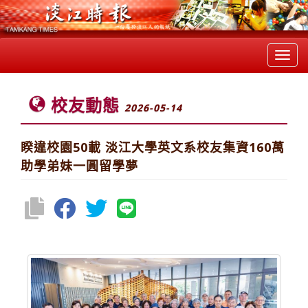
Toggl
navig
校友動態
2026-05-14
睽違校園50載 淡江大學英文系校友集資160萬
助學弟妹一圓留學夢