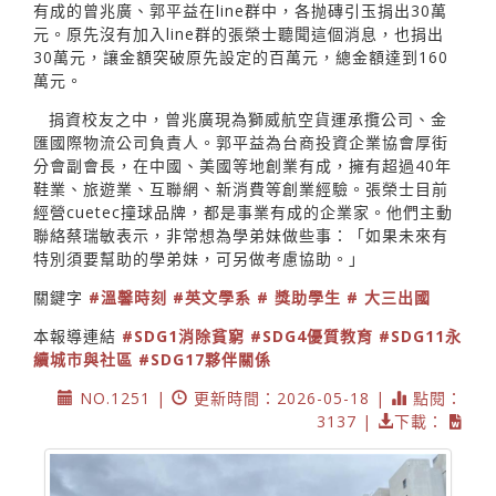
有成的曾兆廣、郭平益在line群中，各抛磚引玉捐出30萬
元。原先沒有加入line群的張榮士聽聞這個消息，也捐出
30萬元，讓金額突破原先設定的百萬元，總金額達到160
萬元。
捐資校友之中，曾兆廣現為獅威航空貨運承攬公司、金
匯國際物流公司負責人。郭平益為台商投資企業協會厚街
分會副會長，在中國、美國等地創業有成，擁有超過40年
鞋業、旅遊業、互聯網、新消費等創業經驗。張榮士目前
經營cuetec撞球品牌，都是事業有成的企業家。他們主動
聯絡蔡瑞敏表示，非常想為學弟妹做些事：「如果未來有
特別須要幫助的學弟妹，可另做考慮協助。」
關鍵字
#溫馨時刻
#英文學系
# 獎助學生
# 大三出國
本報導連結
#SDG1消除貧窮
#SDG4優質教育
#SDG11永
續城市與社區
#SDG17夥伴關係
NO.1251 |
更新時間：2026-05-18 |
點閱：
3137 |
下載：