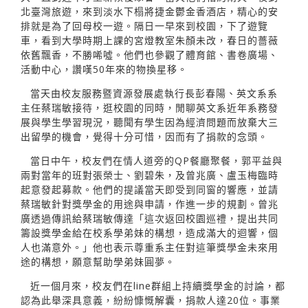
北臺灣旅遊，來到淡水下榻將捷金鬱金香酒店，精心的安
排就是為了回母校一遊。隔日一早來到校園，下了遊覽
車，看到大學時期上課的宮燈教室朱顏未改，春日的薔薇
依舊飄香，不勝唏噓。他們也參觀了體育館、書卷廣場、
活動中心，讚嘆50年來的物換星移。
當天由校友服務暨資源發展處執行長彭春陽、英文系系
主任蔡瑞敏接待，逛校園的同時，閒聊英文系近年系務發
展與學生學習現況，聽聞有學生因為經濟問題而放棄大三
出留學的機會，覺得十分可惜，因而有了捐款的念頭。
當日中午，校友們在情人道旁的QP餐廳聚餐，郭平益與
兩對當年的班對張榮士、劉碧朱，及曾兆廣、盧玉梅臨時
起意發起募款。他們的提議當天即受到同窗的響應，並請
蔡瑞敏針對獎學金的用途與申請，作進一步的規劃。曾兆
廣透過傳訊給蔡瑞敏傳達「這次返回校園巡禮，提出共同
籌設獎學金給在校系學弟妹的構想，造成滿大的迴響，個
人也滿意外。」他也表示尊重系主任對這筆獎學金未來用
途的構想，願意幫助學弟妹圓夢。
近一個月來，校友們在line群組上持續獎學金的討論，都
認為此舉深具意義，紛紛慷慨解囊，捐款人達20位。事業