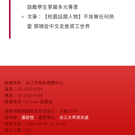
鼓勵學生掌握多元專業
次筆：【校園話題人物】不捨棄任何熱
愛 鄧晴從中文走進資工世界
版權所有：淡江時報與媒體中心
電話：02-26250584
傳真：02-26214169
建議使用 Chrome 瀏覽器
個資相關問題請洽受理窗口，分機2799
管理者：
潘劭愷
/ 建置單位：
淡江大學資訊處
更新日期：2026-08-06 10:21:43
線上人數：931