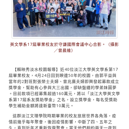
英文學系17屆畢業校友於守謙國際會議中心合影。（攝影
／曾晨維）
【賴映秀淡水校園報導】近40位淡江大學英文學系第17
屆畢業校友，4月24日回到睽違50年的校園，由郭平益與
當年的2對班對張榮士夫婦、曾兆廣夫婦即興發起募款成立
獎學金，幫助有心參與大三出國，卻缺盤纒的學弟妹圓夢
。目前款項已經募集超過160萬元，將以「淡江大學英文學
系第17屆系友獎助學金」之名，設立獎學金，每名受獎助
學生補助金額將達新臺幣10萬元。
這群淡江文理學院時期畢業的校友旅居世界各角落，疫
情前幾乎每年聚會，後因疫情影響，中斷了四、五年之
久，直到近年才重新恢復聚會。當天他們相約兩天一夜到