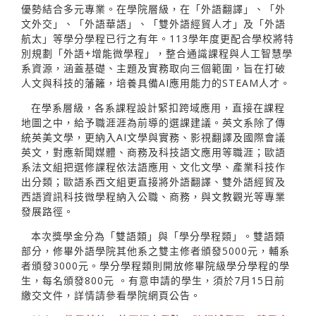
優勢結合多元專業。在學院層級，在「外語翻譯」、「外
文外交」、「外語華語」、「雙外語經貿人才」及「外語
航太」等學分學程已行之有年。113學年度更配合學校將特
別規劃「外語+增能微學程」，整合通識課程與人工智慧學
系資源，涵蓋基礎、主題及實務取向三個範圍，旨在打破
人文與科技的藩籬，培養具備AI應用能力的STEAM人才。
在學系層級，各系課程設計緊扣跨域應用，直接在課程
地圖之中，給予職涯涯為前導的選課建議。英文系除了傳
統英美文學，更納入AI文學與實務、影視翻譯及國際會議
英文，對應新聞媒體、商務及科技語文應用等職涯；歐語
系法文組把選修課程依法語應用、文化文學、產業科技作
出分類；歐語系西文組更直接將外語翻譯、雙外語經貿及
西語資訊科技微學程納入公職、商務，與文教觀光等專業
發展路徑。
本次獎學金分為「雙語類」與「學分學程類」。雙語類
部分，修畢外語學院其他系之雙主修者頒發5000元，輔系
者頒發3000元。學分學程類則開放修畢院級學分學程的學
生，每名頒發800元 。有意申請的學生，須於7月15日前
繳交文件，詳情請參看學院網頁公告。