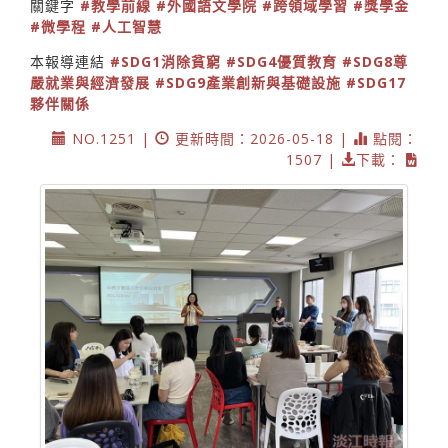
關鍵字
#教學前線
#外國語文學院
#跨領域學習
#獎學金
#微學程
#人工智慧
本報導連結
#SDG1消除貧窮
#SDG4優質教育
#SDG8尊
嚴就業與經濟發展
#SDG9產業創新與基礎設施
#SDG17
夥伴關係
NO.1251 |
更新時間：2026-05-18 |
點閱：
1507 |
下載：