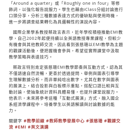
「Around a quarter」或「Roughly one in four」等修
飾詞，以強化報告說服力。學生也藉由iClass分組討論進行
口頭分享，分析三種數據表達方式的優缺點與使用時機，
進一步將調查結果轉化為具邏輯性的演說內容。
國際企業學系教授蔡政言表示，近年學校積極推動EMI教
學，自己2002年起便持續以全英語教授專業課程，但較少
有機會與其他教師交流，因此看到張慈珊以EMI教學為主題
的觀課活動後，便把握機會參與，希望從實際課堂中汲取
教學策略與表達技巧。
蔡政言特別肯定張慈珊EMI教學節奏與互動方式，認為其
不僅語速自然流暢，更善於透過提問、舉例與圖表引導學
生理解數據分析，而非單純唸出數字。尤其在數字與圖表
的展演上，結合投影與白板標示重點，搭配口語比較與互
動討論，使抽象統計資料具體易懂，也提升課堂說服力。
他表示，未來將參考這種「互動式展演」方式，融入國企
系經濟學課程中，培養學生以英語解讀與討論數據的能
力。
關鍵字
#教學前線
#教師教學發展中心
#張慈珊
#觀課交
流
#EMI
#英文演講