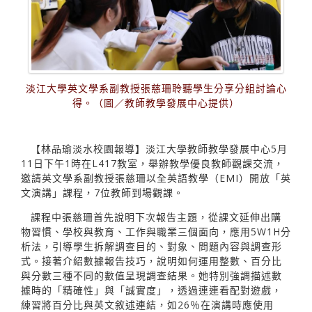
淡江大學英文學系副教授張慈珊聆聽學生分享分組討論心
得。（圖／教師教學發展中心提供）
【林品瑜淡水校園報導】淡江大學教師教學發展中心5月
11日下午1時在L417教室，舉辦教學優良教師觀課交流，
邀請英文學系副教授張慈珊以全英語教學（EMI）開放「英
文演講」課程，7位教師到場觀課。
課程中張慈珊首先說明下次報告主題，從課文延伸出購
物習慣、學校與教育、工作與職業三個面向，應用5W1H分
析法，引導學生拆解調查目的、對象、問題內容與調查形
式。接著介紹數據報告技巧，說明如何運用整數、百分比
與分數三種不同的數值呈現調查結果。她特別強調描述數
據時的「精確性」與「誠實度」，透過連連看配對遊戲，
練習將百分比與英文敘述連結，如26％在演講時應使用