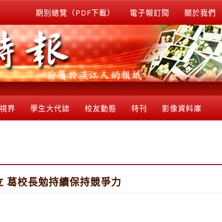
期別總覽（PDF下載）
電子報訂閱
關於我們
視界
學生大代誌
校友動態
特刊
影像資料庫
 葛校長勉持續保持競爭力