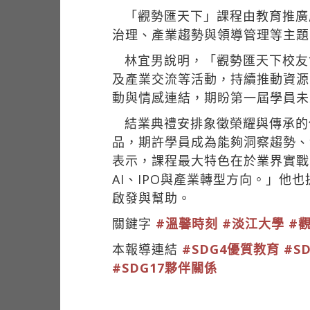
「觀勢匯天下」課程由教育推廣
治理、產業趨勢與領導管理等主題
林宜男說明，「觀勢匯天下校友
及產業交流等活動，持續推動資源
動與情感連結，期盼第一屆學員未
結業典禮安排象徵榮耀與傳承的
品，期許學員成為能夠洞察趨勢、
表示，課程最大特色在於業界實戰
AI、IPO與產業轉型方向。」他
啟發與幫助。
關鍵字
#溫馨時刻
#淡江大學
#
本報導連結
#SDG4優質教育
#S
#SDG17夥伴關係