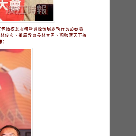
賓包括校友服務暨資源發展處執行長彭春陽
長林俊宏、推廣教育長林宜男、觀勢匯天下校
維）