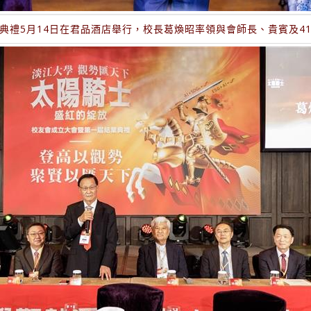
典禮5月14日在君品酒店舉行，校長葛煥昭率領與會師長、貴賓及4