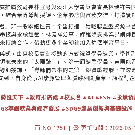
處推廣教育長林宜男與淡江大學菁英會會長林健祥共同
，結合業界導師授課、企業參訪與實務交流，打造後E
會」非一般聯誼性質，希望打造「戰略聯盟型資源平
串接與永續經營。林健祥分享，課程除安排業界講師
來持續合作，帶動更多企業領袖加入這個學習平台。
儀式，由葛校長寶劍授勳的方式祝賀學員結業，學術
領航未來的「太陽騎士」。第一屆結業學員、東陽能
導師授課，「導師們帶來的是第一線實戰經驗，並透
也提到，自身從事AI能源管理與減碳相關產業，課程對企
觀勢匯天下
#教育推廣處
#校友會
#AI
#ESG
#永續發
DG8尊嚴就業與經濟發展
#SDG9產業創新與基礎設施
NO.1251 |
更新時間：2026-05-