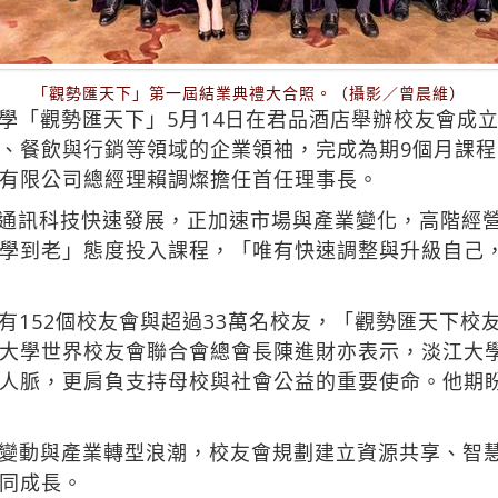
「觀勢匯天下」第一屆結業典禮大合照。（攝影／曾晨維）
學「觀勢匯天下」5月14日在君品酒店舉辦校友會成立
、餐飲與行銷等領域的企業領袖，完成為期9個月課
有限公司總經理賴調燦擔任首任理事長。
資通訊科技快速發展，正加速市場與產業變化，高階經
學到老」態度投入課程，「唯有快速調整與升級自己
有152個校友會與超過33萬名校友，「觀勢匯天下校
大學世界校友會聯合會總會長陳進財亦表示，淡江大
人脈，更肩負支持母校與社會公益的重要使命。他期
變動與產業轉型浪潮，校友會規劃建立資源共享、智
同成長。