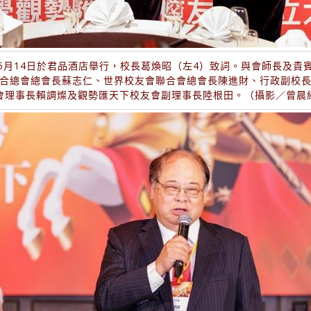
5月14日於君品酒店舉行，校長葛煥昭（左4）致詞。與會師長及貴
合總會總會長蘇志仁、世界校友會聯合會總會長陳進財、行政副校
會理事長賴調燦及觀勢匯天下校友會副理事長陸根田。（攝影／曾晨