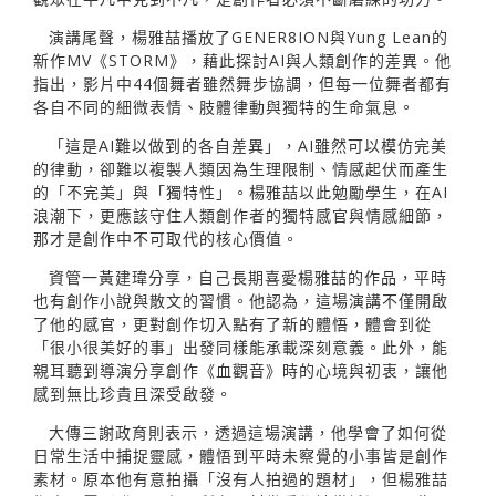
演講尾聲，楊雅喆播放了GENER8ION與Yung Lean的
新作MV《STORM》，藉此探討AI與人類創作的差異。他
指出，影片中44個舞者雖然舞步協調，但每一位舞者都有
各自不同的細微表情、肢體律動與獨特的生命氣息。
「這是AI難以做到的各自差異」，AI雖然可以模仿完美
的律動，卻難以複製人類因為生理限制、情感起伏而產生
的「不完美」與「獨特性」。楊雅喆以此勉勵學生，在AI
浪潮下，更應該守住人類創作者的獨特感官與情感細節，
那才是創作中不可取代的核心價值。
資管一黃建瑋分享，自己長期喜愛楊雅喆的作品，平時
也有創作小說與散文的習慣。他認為，這場演講不僅開啟
了他的感官，更對創作切入點有了新的體悟，體會到從
「很小很美好的事」出發同樣能承載深刻意義。此外，能
親耳聽到導演分享創作《血觀音》時的心境與初衷，讓他
感到無比珍貴且深受啟發。
大傳三謝政育則表示，透過這場演講，他學會了如何從
日常生活中捕捉靈感，體悟到平時未察覺的小事皆是創作
素材。原本他有意拍攝「沒有人拍過的題材」，但楊雅喆