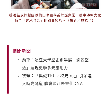
楊雅喆以輕鬆幽默的口吻和學弟妹話家常，從中帶領大家
練習「起承轉合」的敘事技巧。（攝影／林語芊）
相關新聞
前筆：淡江大學歷史系畢展「溯源望
遠」展現史學多元應用力
次筆：「典藏TKU，校史ing」引領進
入時光隧道 體會淡江未來化DNA