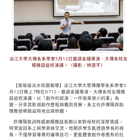
淡江大學大傳系系學會5月12日邀請金鐘導演、大傳系校友
楊雅喆返校演講。（攝影／林語芊）
【張瑜倫淡水校園報導】淡江大學大眾傳播學系系學會5
月12日晚上7時在B712，邀請金鐘導演、大傳系校友楊雅
喆返校演講，以「創作的起源：一件很美很小的事」為
題，分享其影視創作歷程與獨到見解，系主任許傳陽與助
理教授蔡銘益特地出席聆聽。
許傳陽致詞時感謝楊雅喆長期以來對母校的深厚情感，
時常返回系上與學弟妹交流。他期許學生能透過學長的視
角，不僅學習專業的編導技巧，更能體會創作者應有的社