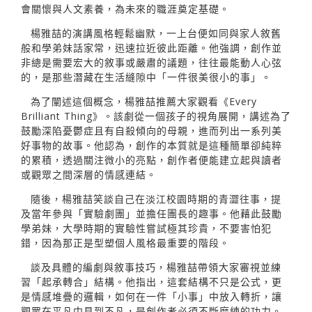
會關懷與人文素養，為未來的職涯奠定基礎。
楊雅喆的演講風格輕鬆幽默，一上台便如同與家人敘舊
般和學弟妹話家常，迅速拉近彼此距離。他強調，創作並
非總是需要宏大的敘事或嚴肅的議題，往往最能動人心弦
的，是那些潛藏在生活縫隙中「一件很美很小的事」。
為了闡述這個概念，楊雅喆推薦大家觀看《Every
Brilliant Thing》。該劇從一個孩子的視角展開，講述為了
鼓勵深陷憂鬱症且有自殺傾向的母親，進而列出一系列美
好事物的故事。他認為，創作的本質就是這種簡單卻純粹
的累積，透過關注微小的亮點，創作者便能建立起與讀者
或觀眾之間深層的情感連結。
隨後，楊雅喆笑談自己在淡江校園時期的青澀往事，提
及當年參與「實驗劇團」並擔任團長的趣事。他藉此鼓勵
學弟妹，大學時期的實驗性嘗試極其珍貴，不要害怕犯
錯，因為那正是型塑個人風格最重要的階段。
談及具體的編劇與敘事技巧，楊雅喆帶領大家審視並練
習「起承轉合」結構。他指出，這套結構不只是公式，更
是情感堆疊的邏輯，如何在一件「小事」中放入轉折，讓
觀眾在平凡中見到不凡，是創作者必須不斷磨練的功力。