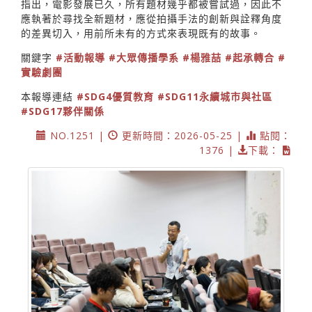
指出，電影發展已久，所有題材幾乎都被嘗試過，因此不
應執著於尋找全新題材，應從拍攝手法的創新與詮釋角度
的差異切入，用前所未有的方式來表現既有的故事。
關鍵字
#活動報導
#大眾傳播學系
#楊雅喆
#起承轉合
#
實驗劇團
本報導連結
#SDG4優質教育
#SDG11永續城市與社區
#SDG17夥伴關係
NO.1251 |
更新時間：2026-05-25 |
點閱：
1376 |
下載：