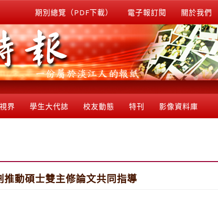
期別總覽（PDF下載）
電子報訂閱
關於我們
視界
學生大代誌
校友動態
特刊
影像資料庫
規劃推動碩士雙主修論文共同指導