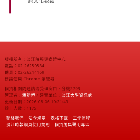
跨文化觀點
版權所有：淡江時報與媒體中心
電話：02-26250584
傳真：02-26214169
建議使用 Chrome 瀏覽器
個資相關問題請洽受理窗口，分機2799
管理者：
潘劭愷
/ 建置單位：
淡江大學資訊處
更新日期：2026-08-06 10:21:43
線上人數：1175
聯絡我們
法令規章
表格下載
工作流程
淡江時報網頁使用規則
個資蒐集聲明專區