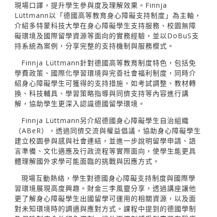
現場口譯，提升學生參與度及理解效果。Finnja
Lüttmann以「德國高等教育身心障礙支持制度」為主軸，
介紹多特蒙科技大學在身心障礙學生支持服務、校園無障
礙環境及國際留學資源等面向的實務經驗，並以DoBuS支
持系統為案例，分享完整的支持機制與服務模式。
Finnja Lüttmann針對德國高等教育制度特色，包括免
學費政策、國際化學習環境與完善社會福利制度，同時介
紹身心障礙學生可獲得的支持措施，如考試調整、教材轉
換、科技輔具、學習策略指導與同儕支持等內容進行講
解，協助學生更深入認識德國留學環境。
Finnja Lüttmann另介紹德國身心障礙學生自治組織
（ABeR），透過同儕交流與權益倡議，協助身心障礙學生
建立校園參與感與社會連結，並進一步說明留學申請、語
言準備、文化適應及行政流程等實際面向，使學生能更具
體理解國外求學可能面臨的挑戰與因應方式。
現場互動熱絡，學生對德國身心障礙支持制度與國際學
習環境展現高度興趣。財金三李風靈分享，透過講座讓他
更了解身心障礙學生出國留學可運用的相關資源，以及面
對未知環境時的調適與應對方式。課程中提到的德國學制