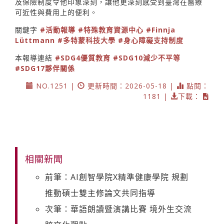
及保險制度令他印象深刻，讓他更深刻感受到臺灣在醫療
可近性與費用上的便利。
關鍵字
#活動報導
#特殊教育資源中心
#Finnja
Lüttmann
#多特蒙科技大學
#身心障礙支持制度
本報導連結
#SDG4優質教育
#SDG10減少不平等
#SDG17夥伴關係
NO.1251 |
更新時間：2026-05-18 |
點閱：
1181 |
下載：
相關新聞
前筆：AI創智學院X精準健康學院 規劃
推動碩士雙主修論文共同指導
次筆：華語朗讀暨演講比賽 境外生交流