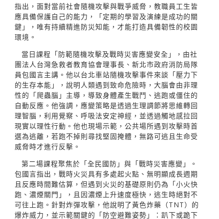
指出，面對當前社會隨機攻擊與戰爭威脅，教職員工生皆
應具備保護自己的能力，「定期的學習及演練是成功的關
鍵」，唯有持續精進防災知能，才能打造具備韌性的校園
環境。
當日課程「防範隨機攻擊及戰時災害應變安全」，由社
團法人台灣急救者教育協會理事長、新北市政府消防局隊
員包國言主講。他以台北車站隨機攻擊事件來談「壓力下
的生存本能」，說明人類遇到致命危險時，大腦會由非理
性的「爬蟲腦」主導，導致身體產生戰鬥、逃跑或僵住的
自動反應。他強調，應變策略是透過生理調節將思維轉回
理智腦，利用覺察、呼吸法安定神經，並透過觸地感拉回
現實以理性行動。他也現場示範，公共場所遇到攻擊時首
選為逃離，若跑不掉則尋找堅固掩體，無路可逃且生命受
威脅時才進行反擊。
第二場課程聚焦於「全民國防」與「戰時災害應變」。
包國言指出，戰時火災具有多處起火點、無明顯成長週期
且反應時間難估算，但遇到火災的基礎原則仍為「小火快
跑、濃煙關門」，且因濃煙上升速度極快，逃生時絕對不
可往上跑。針對炸彈攻擊，他說明了黃色炸藥（TNT）的
爆炸威力，並示範關鍵的「防空避難姿勢」：趴下或跪下