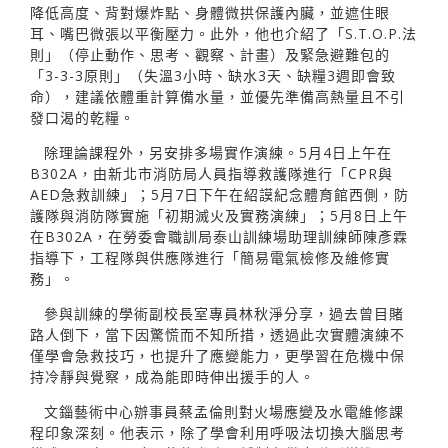
降低高度、背對爆炸點、身體微拱保護內臟，並遮住眼
耳、嘴巴微張以平衡壓力。此外，他也介紹了「S.T.O.P.法
則」（停止動作、思考、觀察、計畫）及緊急避難包的
「3-3-3原則」（失溫3小時、缺水3天、缺糧3週即會致
命），建議依體重計算備水量，並優先準備高熱量且不引
發口渴的乾糧。
除理論課程外，另安排多場實作演練。5月4日上午在
B302A，由新北市消防局人員指導救護隊進行「CPR與
AED急救訓練」；5月7日下午在紹謨紀念體育館西側，防
護隊與消防隊實施「初期滅火及實務演練」；5月8日上午
在B302A，在勞委會職訓局泰山訓練場助理訓練師陳彥霖
指導下，工程隊與供應隊進行「簡易電氣檢修及維修實
務」。
參與訓練的學術副校長室專員林秋淨分享，過去曾目賭
路人倒下，當下因驚慌而不知所措，透過此次實體演練不
僅學會急救技巧，也提升了應變能力，更學習在危機中保
持冷靜與覺察，成為能即時伸出援手的人。
文錙藝術中心辦事員蔡孟倫則對火場應變及水電維修課
程印象深刻。他表示，除了學會利用呼吸法切換大腦思考