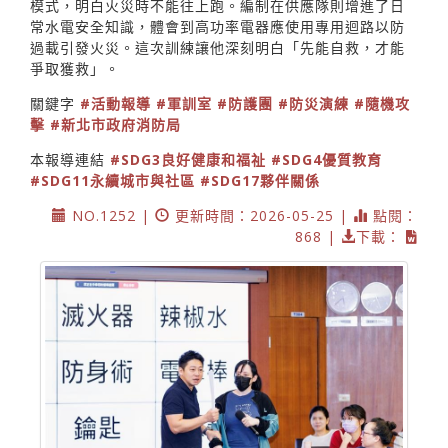
模式，明白火災時不能往上跑。編制在供應隊則增進了日
常水電安全知識，體會到高功率電器應使用專用迴路以防
過載引發火災。這次訓練讓他深刻明白「先能自救，才能
爭取獲救」。
關鍵字
#活動報導
#軍訓室
#防護團
#防災演練
#隨機攻
擊
#新北市政府消防局
本報導連結
#SDG3良好健康和福祉
#SDG4優質教育
#SDG11永續城市與社區
#SDG17夥伴關係
NO.1252 |
更新時間：2026-05-25 |
點閱：
868 |
下載：