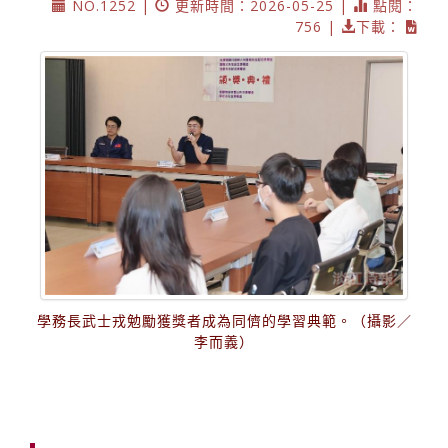
NO.1252 |
更新時間：2026-05-25 |
點閱：
756 |
下載：
學務長武士戎勉勵獲獎者成為同儕的學習典範。（攝影／
李而義）