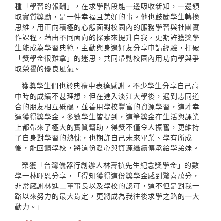
種「學習的報酬」，在求學階段能一邊吸收新知，一邊領
取實質奬勵，是一件幸福且美好的事。他也鼓勵學生轉換
思維，用正向積極的心態面對校園內的服務學習與社團實
作課程，藉由不同面向的探索來提升自我，更期許獲獎學
生能成為學習典範，主動與身邊好友分享申請經驗，打破
「獎學金很難拿」的迷思，共同帶動校園內用功向學與爭
取榮譽的優良風氣。
獲獎學生們也於典禮中表達感謝。不少學生分享自己高
中時的成績不甚理想，但在進入淡江大學後，遇到志同道
合的朋友相互砥礪，並善用學校豐富的資源學習，這才幸
運獲得獎學金。多數學生皆提到，這筆獎金在生活與課業
上都帶來了極大的實質幫助，得獎不僅令人振奮，更維持
了自身對學習的熱忱，也期許自己未來畢業、學有所成
後，能回饋學校，將這份愛心與資源繼續傳承給學弟妹。
榮獲「台灣儀器行創辦人林壽禎先生紀念獎學金」的數
學一林暉恩分享，「得知獲得這份獎學金感到驚喜萬分，
非常感謝林進二董事長以及學校的認可，這不但是對我一
路以來努力的最大肯定，更將成為我往後求學之路的一大
動力。」