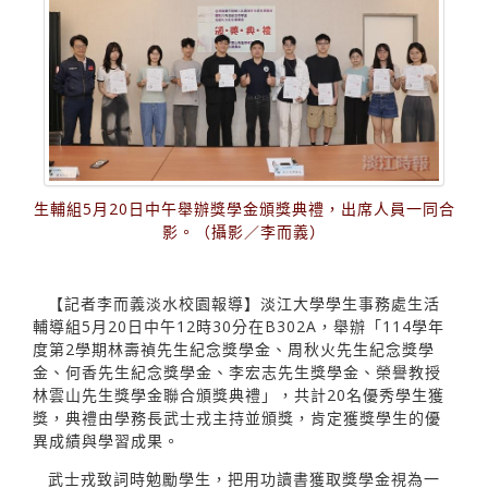
生輔組5月20日中午舉辦獎學金頒獎典禮，出席人員一同合
影。（攝影／李而義）
【記者李而義淡水校園報導】淡江大學學生事務處生活
輔導組5月20日中午12時30分在B302A，舉辦「114學年
度第2學期林壽禎先生紀念獎學金、周秋火先生紀念獎學
金、何香先生紀念獎學金、李宏志先生獎學金、榮譽教授
林雲山先生獎學金聯合頒獎典禮」，共計20名優秀學生獲
獎，典禮由學務長武士戎主持並頒獎，肯定獲獎學生的優
異成績與學習成果。
武士戎致詞時勉勵學生，把用功讀書獲取獎學金視為一