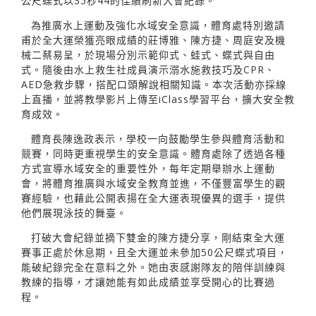
公尺蝶式以35秒44的佳績刷新大會紀錄。
為推廣水上運動及強化水域安全意識，體育處特別邀請
甫於全大運榮獲亮眼成績的莊博雅、陳方捷、周庭安及機
械二蔡易呈，於現場分別示範仰式、蛙式、蝶式與自由
式。隨後由水上救生社成員演示溺水施救技巧及CPR、
AED急救步驟，搭配口頭解說相關知識。本次活動亦採線
上直播，並將教學影片上傳至iClass學習平台，擴大安全教
育成效。
體育長陳逸政表示，學校一向鼓勵學生參與體育活動和
競賽，同時更重視學生的安全意識。體育處除了透過各種
方式宣導水域安全的重要性外，每年定期舉辦水上運動
會，將體育推廣與水域安全教育並進，不僅豐富學生的觀
賽經驗，也藉此公開表揚在全大運表現優異的選手，提供
他們展現泳技的舞臺。
打破大會紀錄並摘下雙金的陳方捷分享，剛結束全大運
賽事正處於休息期，且全大運並未參加50公尺蝶式項目，
能破紀錄完全在意料之外。她由衷感謝隊友的陪伴訓練與
教練的指導，才讓她能有如此成績並享受開心的比賽過
程。