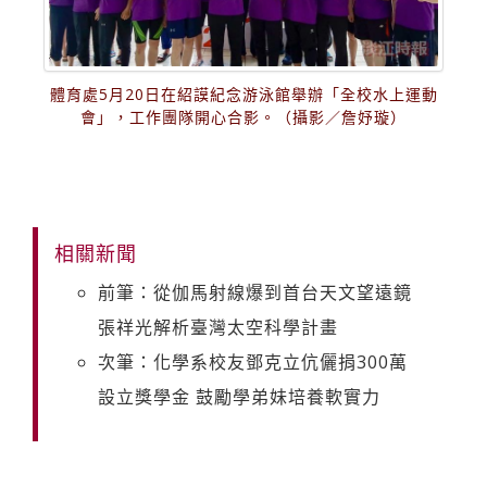
體育處5月20日在紹謨紀念游泳館舉辦「全校水上運動
會」，工作團隊開心合影。（攝影／詹妤璇）
相關新聞
前筆：從伽馬射線爆到首台天文望遠鏡
張祥光解析臺灣太空科學計畫
次筆：化學系校友鄧克立伉儷捐300萬
設立獎學金 鼓勵學弟妹培養軟實力