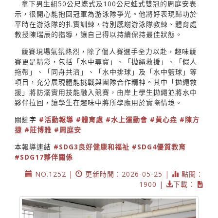
拿下男生組50公尺蝶式及100公尺蛙式雙冠的周庭安表
示，很開心能抱回冠軍為游泳隊爭光。他將好表現歸功於
平時在游泳隊的扎實訓練，特別感謝游泳隊教練、體育處
教授陳瑞辰的指導，讓自己得以持續保持最佳狀態。
競賽現場氣氛熱烈，除了個人賽選手全力以赴，趣味競
賽更是精彩，包括「水中尋寶」、「拋繩救援」、「假人
拖帶」、「同舟共濟」、「水中排球」及「水中籃球」等
項目，充分展現體能挑戰與團隊合作精神。其中「拋繩救
援」將防溺實用技能融入競賽，由岸上學生拋繩並將水中
夥伴拉回，讓學生在趣味中將所學應用於實際情境。
關鍵字
#活動報導
#體育處
#水上運動會
#黃心垚
#陳方
捷
#莊博雅
#周庭安
本報導連結
#SDG3良好健康和福祉
#SDG4優質教育
#SDG17夥伴關係
NO.1252 |
更新時間：2026-05-25 |
點閱：
1900 |
下載：