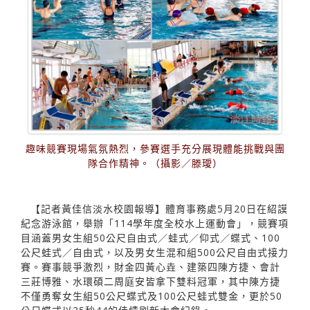
趣味競賽現場氣氛熱烈，參賽選手充分展現體能挑戰與團
隊合作精神。（攝影／滕璦）
【記者黃佳信淡水校園報導】體育事務處5月20日在紹謨
紀念游泳館，舉辦「114學年度全校水上運動會」，競賽項
目涵蓋男女生組50公尺自由式／蛙式／仰式／蝶式、100
公尺蛙式／自由式，以及男女生混和組500公尺自由式接力
賽。賽事競爭激烈，財金四黃心垚、建築四陳方捷、會計
三莊博雅、水環碩二周庭安皆拿下雙料冠軍，其中陳方捷
不僅勇奪女生組50公尺蝶式及100公尺蛙式雙金，更於50