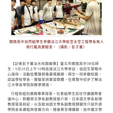
開南高中自然組學生參觀淡江大學航空太空工程學系無人
飛行載具實驗室。（攝影／彭子薰）
【記者彭子薰淡水校園報導】臺北市開南高中38位師
生，5月20日上午10時抵達淡江大學參訪，由招生策略中
心接待，活動從驚聲銅像廣場展開，師生一同參觀校園，
認識學校學系、實驗室與實習媒體，在導覽中初步了解淡
江大學各學院與教學環境。
行程依組別展開專業探索。社會組學生前往守謙國際會
議中心，聆聽英文學系副教授張介英、日本語文學系助理
教授菊島和紀，以及歐洲語文學系副教授顏徽玲介紹外語
學院各系課程與發展方向。隨後移至傳播館，由中國文學