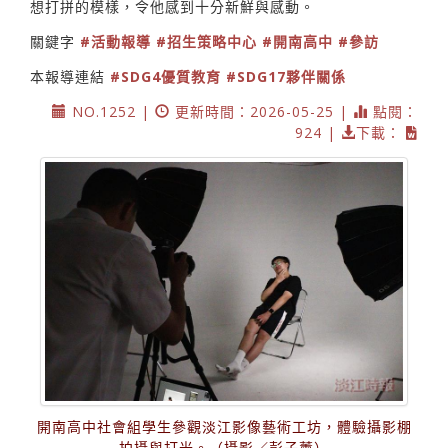
想打拼的模樣，令他感到十分新鮮與感動。
關鍵字
#活動報導
#招生策略中心
#開南高中
#參訪
本報導連結
#SDG4優質教育
#SDG17夥伴關係
NO.1252 |
更新時間：2026-05-25 |
點閱：
924 |
下載：
開南高中社會組學生參觀淡江影像藝術工坊，體驗攝影棚
拍攝與打光。（攝影／彭子薰）