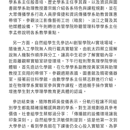
學系系主任殷善培、歷史學系主任李其霖，以及資訊與圖
書館學系助理教授蕭宗銘介紹各系特色與課程規劃，並在
大眾傳播學系行政人員廖偉捷和資訊傳播學系助教曾匯惠
帶領下，參觀淡江影像藝術工坊（暗房）、淡江之聲及其
他媒體設備，下午則轉往商管學院聆聽管理科學學系主任
李孟修說明各系教學重點。
另一方面，自然組學生先參訪AI創智學院AI實境場域，
隨後進入工學院無人飛行載具實驗室，由航太四蔡立揚解
說無人機製作順序與分工，讓高中生初步了解實驗內容，
近距離觀察實驗室研發環境。下午行程則聚焦理學院學術
體驗，首先造訪化學館，在化學學系副教授黃家琪與助理
教授王奕翔的帶領下，參觀週期表牆、圖書館及精密儀器
室。接著前往科學館，由數學學系主任蔡志群進行介紹，
並在物理學系實驗室參與實作課程，透過親手操作實驗，
增進學生對大學理學教育更具體的認識。
參訪結束後，隨隊教師吳俊儀表示，分軌行程讓不同組
別學生都能精確接觸感興趣的學系，對生涯規劃極具參考
價值。社會組學生蔡郁涵分享：「傳播館的設備環境讓我
印象深刻。」自然組學生洪敏傑則提到，這是他第一次到
大學參訪，看到學長姐在下課後仍全心投入實驗室、為夢