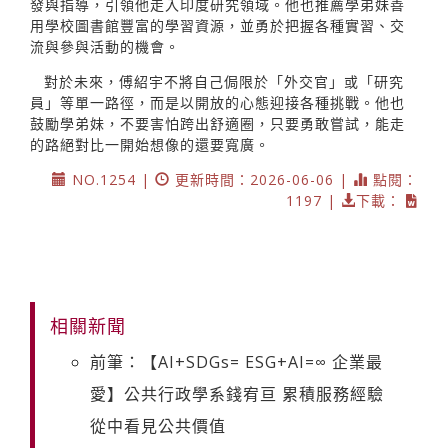
發與指導，引領他走入印度研究領域。他也推薦學弟妹善
用學校圖書館豐富的學習資源，並勇於把握各種實習、交
流與參與活動的機會。
對於未來，傅紹宇不將自己侷限於「外交官」或「研究
員」等單一路徑，而是以開放的心態迎接各種挑戰。他也
鼓勵學弟妹，不要害怕跨出舒適圈，只要勇敢嘗試，能走
的路絕對比一開始想像的還要寬廣。
NO.1254 |
更新時間：2026-06-06 |
點閱：
1197 |
下載：
相關新聞
前筆：【AI+SDGs= ESG+AI=∞ 企業最
愛】公共行政學系錢宥亘 累積服務經驗
從中看見公共價值