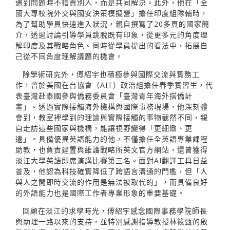
遇到問題時不指責別人，而是共同解決。此外，他在「全
國大專校院外交與國安決策模擬營」擔任印度組隊輔時，
為了幫助學員快速進入狀況，親自撰寫了20多頁的國家簡
介，透過討論引導學員跳脫既有印象，從更多元的角度理
解印度及其戰略角色。同時從學員提出的看法中，拓展自
己從不同角度理解議題的機會。
除學術研究外，傅紹宇也積極參與國際交流與實務工
作，曾於美國在台協會（AIT）政治組擔任春季實習生，代
表臺灣赴泰國參與僑務委員會「臺灣青年海外搭僑計
畫」。透過實際接觸海外機構與國際事務現場，他深刻體
會到，教室裡學到的理論與實際接觸的事物截然不同，親
自走訪這些國家與機構，能讓視野變得「更細緻、更
遠」。具備優異英語能力的他，不僅擔任全英語專業課程
助教，也負責建置與維護戰略所英文官方網站，還曾獲得
淡江大學英語即席演講比賽第三名。面對AI翻譯工具日益
普及，他認為科技確實降低了跨語言溝通的門檻，但「人
與人之間即時交流的作用是無法被取代的」，而具備良好
的外語能力也是國際工作者專業形象的重要基礎。
回顧在淡江的求學時光，傅紹宇感念國際事務學院師長
與助理一路以來的支持，並特別感謝指導教授林筱甄的啟