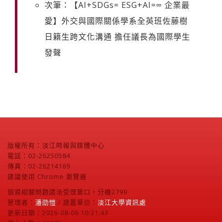
次筆：【AI+SDGs= ESG+AI=∞ 企業最
愛】外交與國際關係學系全英班佐藤樹
日籍生跨文化溝通 擔任議長為國際學生
發聲
版權所有：淡江時報與媒體中心
電話：02-26250584
傳真：02-26214169
建議使用 Chrome 瀏覽器
個資相關問題請洽受理窗口，分機2799
管理者：
潘劭愷
/ 建置單位：
淡江大學資訊處
更新日期：2026-08-06 10:21:43