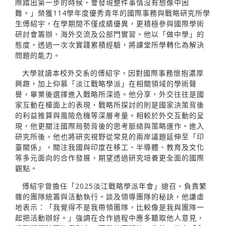
際踏出第一步的時候，會發現整件事情沒有想像中困
難。」榮獲114學年度優秀青年的國際事務與戰略研究所學
生傅紹宇，在學期間不僅成績優異，更積極參與國際學術
研討會籌辦、海外交流及公部門實習。他以「做中學」的
態度，透過一次次實踐累積經驗，將課堂所學轉化為解決
問題的能力。
大學就讀本校外交系的傅紹宇，因對國際事務懷抱濃厚
興趣，加上仰慕「淡江戰略學派」在相關領域的學術聲
譽，畢業後選擇進入戰略所深造。他分享，外交往往是國
家互動在檯面上的表現，戰略所探討的則是國家決策背後
的利益推算與風險危機等深層考量。相較於外交互動的呈
現，他更關注國際局勢背後的思考脈絡與策略運作。進入
研究所後，他也將研究視野從常見的兩岸議題延伸至「印
臺關係」，關注我國與印度在移工、半導體、教育及文化
等多元面向的合作發展，期望透過研究培養更全面的國際
觀點。
傅紹宇曾擔任「2025淡江戰略學派年會」總召，負責繁
雜的團隊統籌與活動執行。談及領導團隊的秘訣，他謙虛
地表示：「我覺得不是我帶領團隊，比較像是我與團隊一
起把活動辦好。」強調在合作過程中應多聽取他人意見，