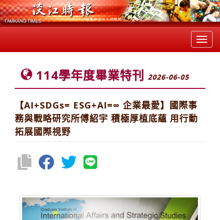
Toggl
navig
114學年度畢業特刊
2026-06-05
【AI+SDGs= ESG+AI=∞ 企業最愛】國際事
務與戰略研究所傅紹宇 積極厚植底蘊 用行動
拓展國際視野