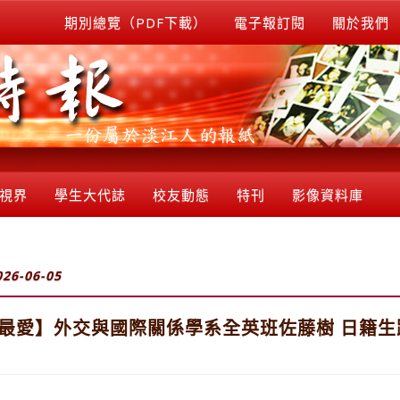
期別總覽（PDF下載）
電子報訂閱
關於我們
視界
學生大代誌
校友動態
特刊
影像資料庫
026-06-05
=∞ 企業最愛】外交與國際關係學系全英班佐藤樹 日