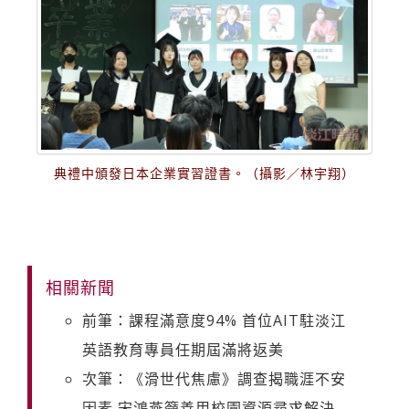
典禮中頒發日本企業實習證書。（攝影／林宇翔）
相關新聞
前筆：課程滿意度94% 首位AIT駐淡江
英語教育專員任期屆滿將返美
次筆：《滑世代焦慮》調查揭職涯不安
因素 宋鴻燕籲善用校園資源尋求解決