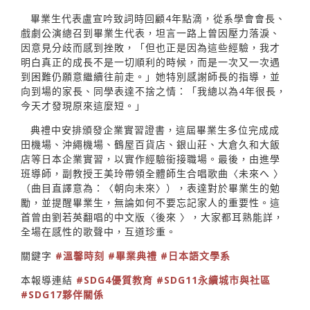
畢業生代表盧宣吟致詞時回顧4年點滴，從系學會會長、
戲劇公演總召到畢業生代表，坦言一路上曾因壓力落淚、
因意見分歧而感到挫敗，「但也正是因為這些經驗，我才
明白真正的成長不是一切順利的時候，而是一次又一次遇
到困難仍願意繼續往前走。」她特別感謝師長的指導，並
向到場的家長、同學表達不捨之情：「我總以為4年很長，
今天才發現原來這麼短。」
典禮中安排頒發企業實習證書，這屆畢業生多位完成成
田機場、沖繩機場、鶴屋百貨店、銀山莊、大倉久和大飯
店等日本企業實習，以實作經驗銜接職場。最後，由進學
班導師，副教授王美玲帶領全體師生合唱歌曲〈未來へ 〉
（曲目直譯意為：〈朝向未來〉），表達對於畢業生的勉
勵，並提醒畢業生，無論如何不要忘記家人的重要性。這
首曾由劉若英翻唱的中文版〈後來 〉，大家都耳熟能詳，
全場在感性的歌聲中，互道珍重。
關鍵字
#溫馨時刻
#畢業典禮
#日本語文學系
本報導連結
#SDG4優質教育
#SDG11永續城市與社區
#SDG17夥伴關係