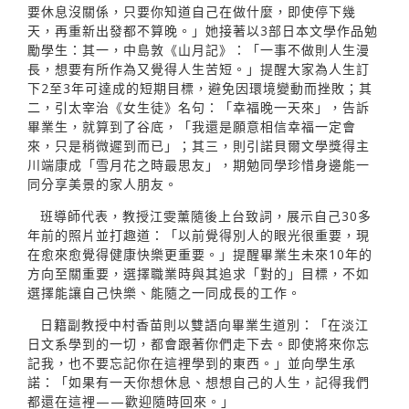
要休息沒關係，只要你知道自己在做什麼，即使停下幾
天，再重新出發都不算晚。」她接著以3部日本文學作品勉
勵學生：其一，中島敦《山月記》：「一事不做則人生漫
長，想要有所作為又覺得人生苦短。」提醒大家為人生訂
下2至3年可達成的短期目標，避免因環境變動而挫敗；其
二，引太宰治《女生徒》名句：「幸福晚一天來」，告訴
畢業生，就算到了谷底，「我還是願意相信幸福一定會
來，只是稍微遲到而已」；其三，則引諾貝爾文學獎得主
川端康成「雪月花之時最思友」，期勉同學珍惜身邊能一
同分享美景的家人朋友。
班導師代表，教授江雯薰隨後上台致詞，展示自己30多
年前的照片並打趣道：「以前覺得別人的眼光很重要，現
在愈來愈覺得健康快樂更重要。」提醒畢業生未來10年的
方向至關重要，選擇職業時與其追求「對的」目標，不如
選擇能讓自己快樂、能隨之一同成長的工作。
日籍副教授中村香苗則以雙語向畢業生道別：「在淡江
日文系學到的一切，都會跟著你們走下去。即使將來你忘
記我，也不要忘記你在這裡學到的東西。」並向學生承
諾：「如果有一天你想休息、想想自己的人生，記得我們
都還在這裡——歡迎隨時回來。」