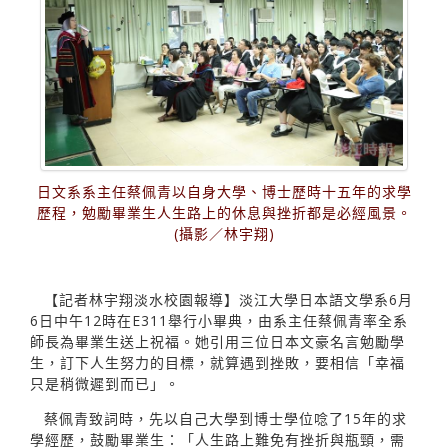
日文系系主任蔡佩青以自身大學、博士歷時十五年的求學
歷程，勉勵畢業生人生路上的休息與挫折都是必經風景。
(攝影／林宇翔)
【記者林宇翔淡水校園報導】淡江大學日本語文學系6月
6日中午12時在E311舉行小畢典，由系主任蔡佩青率全系
師長為畢業生送上祝福。她引用三位日本文豪名言勉勵學
生，訂下人生努力的目標，就算遇到挫敗，要相信「幸福
只是稍微遲到而已」。
蔡佩青致詞時，先以自己大學到博士學位唸了15年的求
學經歷，鼓勵畢業生：「人生路上難免有挫折與瓶頸，需