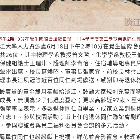
下午2時10分在覺生國際會議廳舉辦「114學年度第二學期榮退同
大學人力資源處6月18日下午2時10分在覺生國際會
共26位，其中物理學系教授曾文哲、化學學系教授王
保健組護士王瑞津、護理師李青怡、住宿輔導組專員
聲雷出席，校長葛煥昭、董事長張家宜、前校長林雲
理事長江夙冠等近百位同仁到場歡送，感謝即將退休
最寶貴的黃金歲月奉獻給淡江，鼓勵大家規劃充實而
成長，無須為少子化過度憂心；更以高齡近97歲、至
張董事長表示，多數退休同仁自畢業、成家立業到退
任志工、參與校園活動；甫上任的退休同仁聯誼會副
，參與聯誼會與員工福利委員會合辦的多元活動。
屬單位同仁也紛紛獻上祝福、鮮花並合影留念。物理