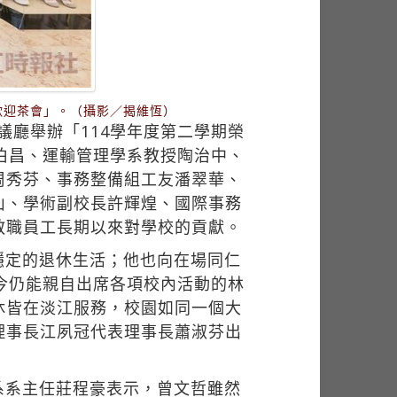
仁歡迎茶會」。（攝影／揭維恆）
議廳舉辦「114學年度第二學期榮
伯昌、運輸管理學系教授陶治中、
周秀芬、事務整備組工友潘翠華、
山、學術副校長許輝煌、國際事務
教職員工長期以來對學校的貢獻。
穩定的退休生活；他也向在場同仁
今仍能親自出席各項校內活動的林
休皆在淡江服務，校園如同一個大
理事長江夙冠代表理事長蕭淑芬出
系系主任莊程豪表示，曾文哲雖然