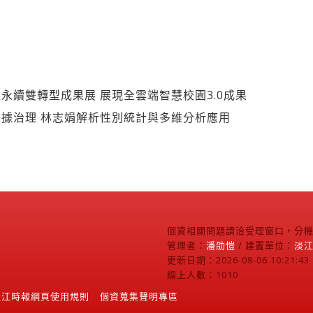
永續雙轉型成果展 展現全雲端智慧校園3.0成果
據治理 林志娟解析性別統計與多維分析應用
個資相關問題請洽受理窗口，分機2
管理者：
潘劭愷
/ 建置單位：
淡
更新日期：2026-08-06 10:21:43
線上人數：1010
淡江時報網頁使用規則
個資蒐集聲明專區