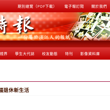
期別總覽（PDF下載）
電子報訂閱
關於我們
視界
學生大代誌
校友動態
特刊
影像資料庫
福退休新生活