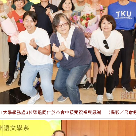
江大學學務處3位榮退同仁於茶會中接受祝福與感謝。（攝影／呂俞