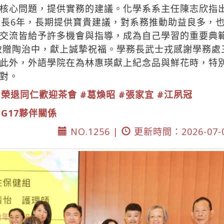
核心問題，提供實務的建議。化學系系主任陳志欣指出
發長6年，長期提供寶貴建議，對系務推動助益良多，
交流皆給予許多機會與指導，成為自己學習的重要典
酒致贈陶治中，獻上誠摯祝福。學務長武士戎感謝學務
此外，外語學院在為林惠瑛獻上紀念品與鮮花時，特
對。
#榮退同仁歡迎茶會
#葛煥昭
#張家宜
#江夙冠
DG17夥伴關係
NO.1256 |
更新時間：2026-07-