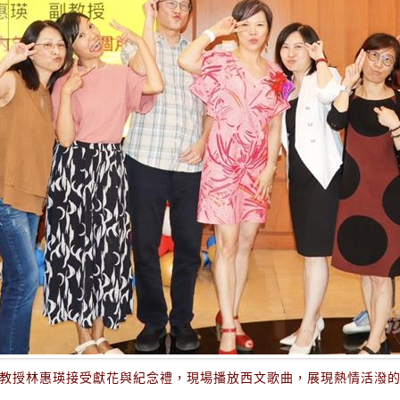
教授林惠瑛接受獻花與紀念禮，現場播放西文歌曲，展現熱情活潑