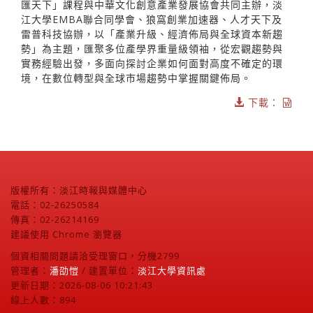
匯天下」課程與中華文化創意產業發展協會共同主辦，淡
江大學EMBA聯合同學會、狼窩創業加速器、人才天下及
雷普科技協辦，以「產業升級、經濟佈局與全球資本新趨
勢」為主題，匯聚多位產學界重量級領袖，從宏觀趨勢與
實務經驗出發，多面向探討企業如何面對高度不確定的環
境，在數位轉型與全球市場趨勢中掌握關鍵佈局。
下載：
版權所有：淡江時報與媒體中心
電話：02-26250584
傳真：02-26214169
建議使用 Chrome 瀏覽器
個資相關問題請洽受理窗口，分機2799
管理者：
潘劭愷
/ 建置單位：
淡江大學資訊處
更新日期：2026-08-06 10:21:43
線上人數：894