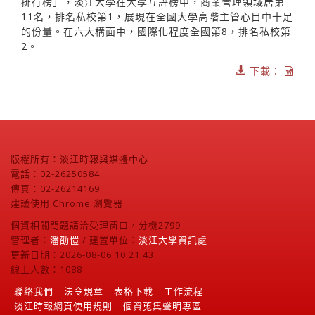
排行榜」，淡江大學在大學互評榜中，商業管理領域居第
11名，排名私校第1，展現在全國大學高階主管心目中十足
的份量。在六大構面中，國際化程度全國第8，排名私校第
2。
下載：
版權所有：淡江時報與媒體中心
電話：02-26250584
傳真：02-26214169
建議使用 Chrome 瀏覽器
個資相關問題請洽受理窗口，分機2799
管理者：
潘劭愷
/ 建置單位：
淡江大學資訊處
更新日期：2026-08-06 10:21:43
線上人數：1088
聯絡我們
法令規章
表格下載
工作流程
淡江時報網頁使用規則
個資蒐集聲明專區