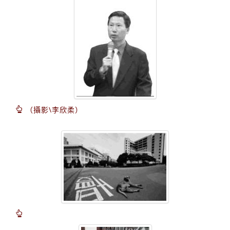
（攝影\李欣柔）