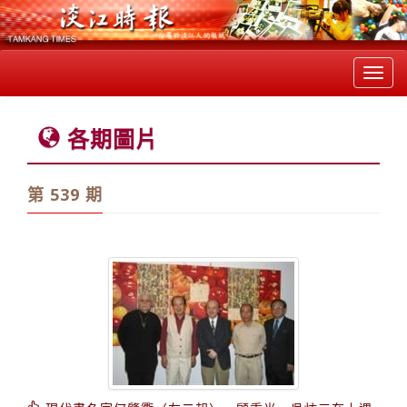
Toggl
navig
各期圖片
第 539 期