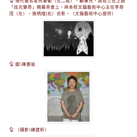
現代畫名家何肇衢（左二起）、顧重光、吳炫三在上週
「炫光肇奇」開幕茶會上，與本校文錙藝術中心主任李奇
茂（左）、張炳煌(右）合影。（文錙藝術中心提供）
圖\陳惠瑜
（攝影\練建昕）