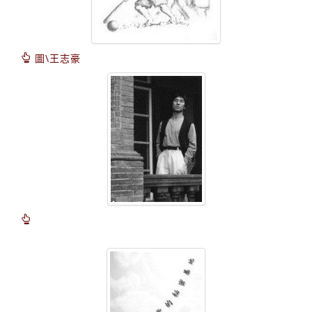
圖\王志豪