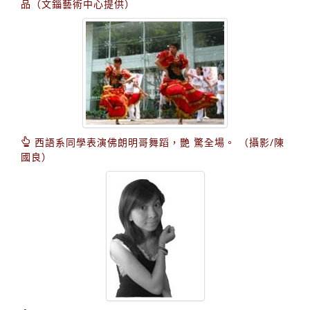
品（文錙藝術中心提供）
西語系同學表演佛朗明哥舞蹈，艷 驚全場。 （攝影/陳
國良）