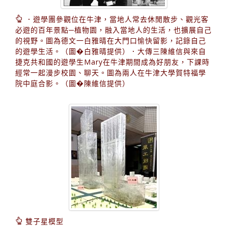
．遊學團參觀位在牛津，當地人常去休閒散步、觀光客
必遊的百年景點─植物園，融入當地人的生活，也擴展自己
的視野。圖為德文一白雅晴在大門口愉快留影，記錄自己
的遊學生活。（圖�白雅晴提供）．大傳三陳維信與來自
捷克共和國的遊學生Mary在牛津期間成為好朋友，下課時
經常一起漫步校園、聊天。圖為兩人在牛津大學賀特福學
院中庭合影。（圖�陳維信提供）
雙子星模型