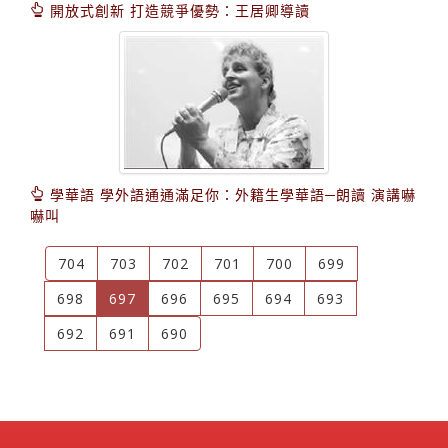
開放式創新 打造競爭優勢：王居卿導讀
學華語 學外語通通滿足你：外籍生學華語─朗讀 演講嚇
嚇叫
704
703
702
701
700
699
(current)
698
697
696
695
694
693
692
691
690