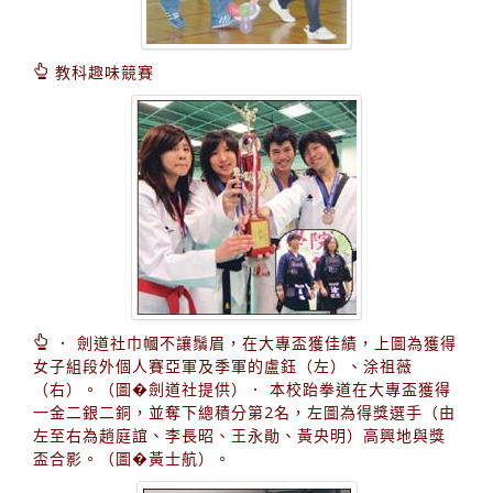
教科趣味競賽
． 劍道社巾幗不讓鬚眉，在大專盃獲佳績，上圖為獲得
女子組段外個人賽亞軍及季軍的盧鈺（左）、涂祖薇
（右）。（圖�劍道社提供）． 本校跆拳道在大專盃獲得
一金二銀二銅，並奪下總積分第2名，左圖為得獎選手（由
左至右為趙庭誼、李長昭、王永勛、黃央明）高興地與獎
盃合影。（圖�黃士航）。