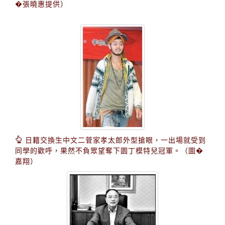
�張曉惠提供）
日籍交換生中文二菅家孝太郎外型搶眼，一出場就受到
同學的歡呼，果然不負眾望奪下園丁模特兒冠軍。（圖�
嘉翔）