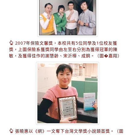
2007年保險文馨獎，本校共有5位同學及1位校友獲
獎，上圖保險系獲獎同學由左至右分別為獲得冠軍的陳
敏，及獲得佳作的謝慧齡、宋沂樺、成鋼。（圖�嘉翔）
張曉惠以《網》一文奪下台灣文學獎小說類首獎。（圖