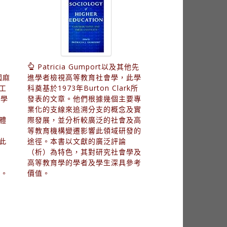
Patricia Gumport以及其他先
國麻
進學者檢視高等教育社會學，此學
員工
科奠基於1973年Burton Clark所
大學
發表的文章。他們根據幾個主要專
的
業化的支線來追溯分支的概念及實
體
際發展，並分析較廣泛的社會及高
了
等教育機構變遷影響此領域研發的
藉此
途徑。本書以文獻的廣泛評論
理
（析）為特色，其對研究社會學及
任
高等教育學的學者及學生深具參考
力。
價值。