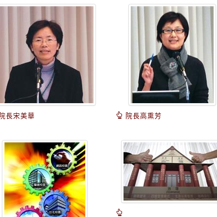
院長宋美華
院長高熏芳