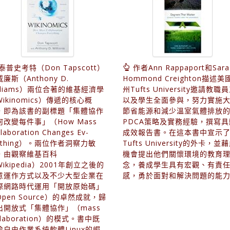
泰普史考特（Don Tapscott）
作者Ann Rappaport和Sara
廉斯（Anthony D.
Hommond Creighton描述美
illiams）兩位合著的維基經濟學
州Tufts University邀請教職
ikinomics）傳遞的核心概
以及學生全面參與，努力實施
，即為該書的副標題「集體協作
節省能源和減少溫室氣體排放
何改變每件事」（How Mass
PDCA策略及實務經驗，撰寫具
llaboration Changes Ev-
成效報告書。在這本書中宣示
ything）。兩位作者洞察力敏
Tufts University的外卡，並
，由觀察維基百科
機會提出他們關懷環境的教育
ikipedia）2001年創立之後的
念，養成學生具有宏觀、有責
意運作方式以及不少大型企業在
感，勇於面對和解決問題的能
際網路時代運用「開放原始碼」
pen Source）的卓然成就，歸
出開放式「集體協作」（mass
llaboration）的模式。書中既
論自由作業系統軟體Linux的崛