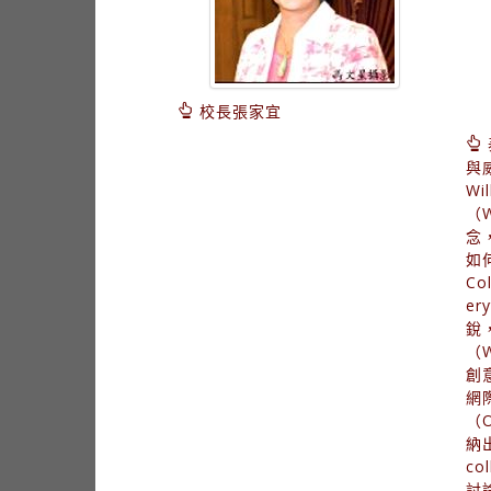
校長張家宜
與威
W
（W
念
如
Co
er
銳
（W
創
網
（O
納
co
討