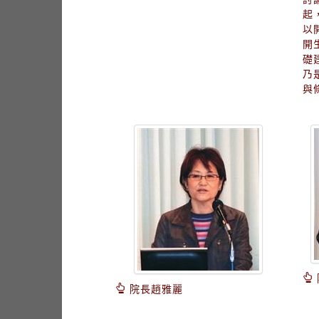
起
以
開
礎
乃
與
院長趙雅麗