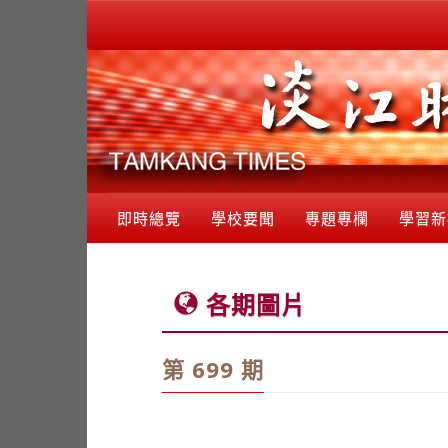
即時總覽
學校要聞
專題專欄
學習新
各期圖片
第 699 期