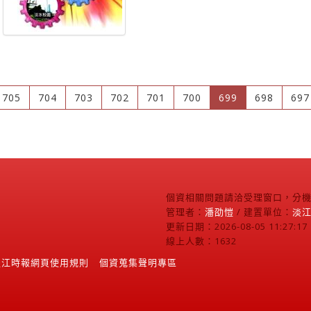
(current)
705
704
703
702
701
700
699
698
697
個資相關問題請洽受理窗口，分機2
管理者：
潘劭愷
/ 建置單位：
淡
更新日期：2026-08-05 11:27:17
線上人數：1632
淡江時報網頁使用規則
個資蒐集聲明專區