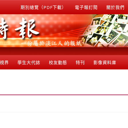
期別總覽（PDF下載）
電子報訂閱
關於我們
視界
學生大代誌
校友動態
特刊
影像資料庫